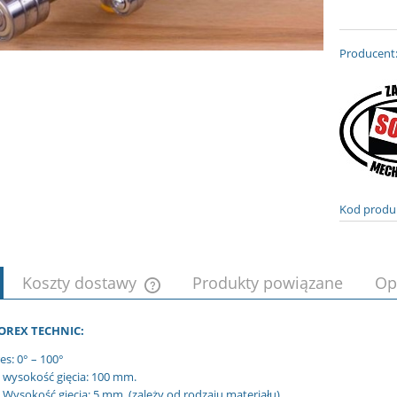
Producent
Kod produ
Koszty dostawy
Produkty powiązane
Op
Cena nie zawiera ewentualnych kosztów
OREX TECHNIC:
płatności
es: 0° – 100°
wysokość gięcia: 100 mm.
 Wysokość gięcia: 5 mm. (zależy od rodzaju materiału)