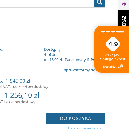
WEŹ LEASING TERAZ
4.9
ć:
Dostępny
:
4 - 6 dni
315
opinii
z całego okresu
od 16,00 zł
- Paczkomaty INPOST
sprawdź formy dostawy
1 545,00 zł
o:
3% VAT, bez kosztów dostawy
1 256,10 zł
:
AT i kosztów dostawy
DO KOSZYKA
.
dodaj do przechowalni