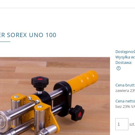
R SOREX UNO 100
Dostępnoś
Wysyłka w
Dostawa:
Cena nie zawiera ewentualnych kosztów
Cena brutt
płatności
zawiera 2
Cena netto
bez 23% V
szt