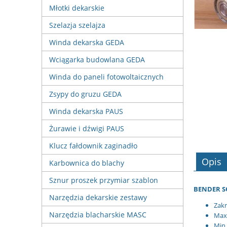
Młotki dekarskie
Szelazja szelajza
Winda dekarska GEDA
Wciągarka budowlana GEDA
Winda do paneli fotowoltaicznych
Zsypy do gruzu GEDA
Winda dekarska PAUS
Żurawie i dźwigi PAUS
Klucz fałdownik zaginadło
Opis
Karbownica do blachy
Sznur proszek przymiar szablon
BENDER S
Narzędzia dekarskie zestawy
Zakr
Narzędzia blacharskie MASC
Max 
Min.