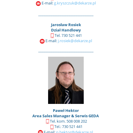
E-mail:
g.kryszczuk@dekarze.pl
_______________________________
Jarosław Rosiek
Dział Handlowy
Tel. 730 521 441
E-mail:
j.rosiek@dekarze.pl
_______________________________
Paweł Hektor
Area Sales Manager & Serwis GEDA
Tel. kom. 508 008 202
Tel.: 730 521 441
E-mail:
p.hektor@dekarze.pl