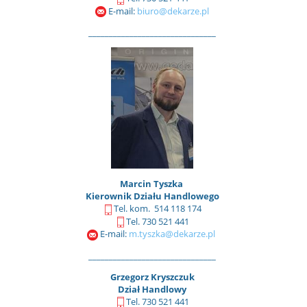
E-mail:
biuro@dekarze.pl
_______________________________
Marcin Tyszka
Kierownik Działu Handlowego
Tel. kom. 514 118 174
Tel. 730 521 441
E-mail:
m.tyszka@dekarze.pl
_______________________________
Grzegorz Kryszczuk
Dział Handlowy
Tel. 730 521 441