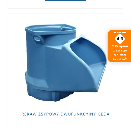
4.9
315
opinii
z całego
okresu
RĘKAW ZSYPOWY DWUFUNKCYJNY GEDA