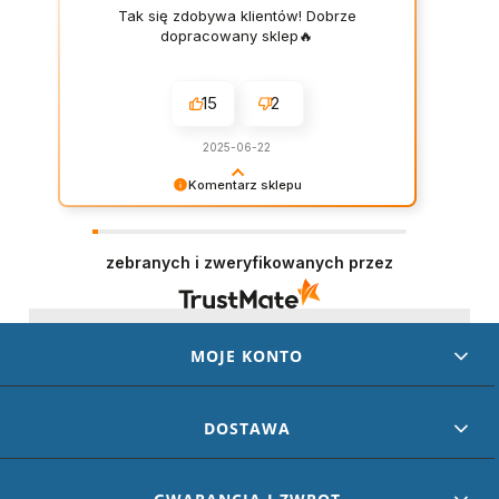
Tak się zdobywa klientów! Dobrze
dopracowany sklep🔥
15
2
2025-06-22
Komentarz sklepu
Dziękujemy za wystawienie opinii – to dla nas
naprawdę ważne. Doceniamy każde dobre
słowo od naszych klientów. Staramy się
zebranych i zweryfikowanych przez
codziennie spełniać oczekiwania kupujących.
Będzie nam miło gościć Cię ponownie!
MOJE KONTO
DOSTAWA