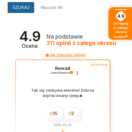
SZUKAJ
Wyczyść filtr
4.9
311
opinii
z całego
4.9
okresu
Na podstawie
311
opinii
z całego okresu
Ocena
Jak zbieramy opinie?
wyróżniona
Konrad
zweryfikowano
Tak się zdobywa klientów! Dobrze
dopracowany sklep🔥
15
2
2025-06-22