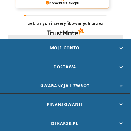
Komentarz sklepu
Dziękujemy za wystawienie opinii – to dla nas
naprawdę ważne. Doceniamy każde dobre
słowo od naszych klientów. Staramy się
zebranych i zweryfikowanych przez
codziennie spełniać oczekiwania kupujących.
Będzie nam miło gościć Cię ponownie!
MOJE KONTO
DOSTAWA
GWARANCJA I ZWROT
FINANSOWANIE
DEKARZE.PL