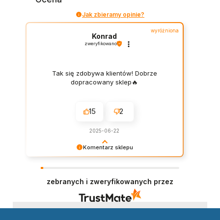
Jak zbieramy opinie?
wyróżniona
Konrad
zweryfikowano
Tak się zdobywa klientów! Dobrze
dopracowany sklep🔥
15
2
2025-06-22
Komentarz sklepu
Dziękujemy za wystawienie opinii – to dla nas
naprawdę ważne. Doceniamy każde dobre
słowo od naszych klientów. Staramy się
zebranych i zweryfikowanych przez
codziennie spełniać oczekiwania kupujących.
Będzie nam miło gościć Cię ponownie!