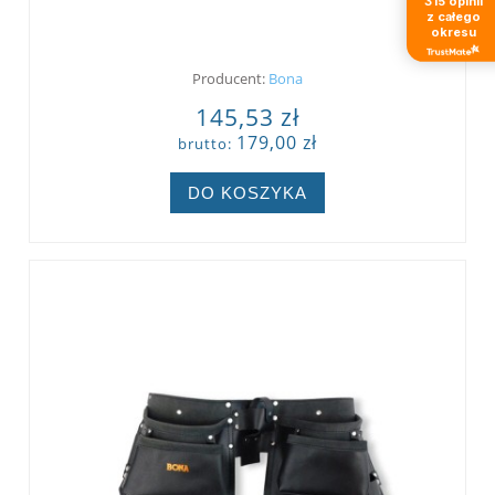
315
opinii
z całego
okresu
Producent:
Bona
145,53 zł
179,00 zł
brutto:
DO KOSZYKA