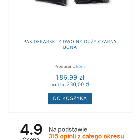
PAS DEKARSKI Z DWOINY DUŻY CZARNY
BONA
Producent:
Bona
186,99 zł
230,00 zł
brutto:
DO KOSZYKA
4.9
Na podstawie
315
opinii
z całego okresu
Ocena