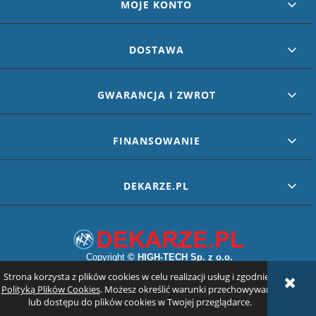
MOJE KONTO
DOSTAWA
GWARANCJA I ZWROT
FINANSOWANIE
DEKARZE.PL
Copyright
©
HIGH-TECH Sp. z o.o.
Strona korzysta z plików cookies w celu realizacji usług i zgodnie z
POKAŻ PEŁNĄ WERSJĘ STRONY
Polityką Plików Cookies
. Możesz określić warunki przechowywania
lub dostępu do plików cookies w Twojej przeglądarce.
Sklep internetowy Shoper.pl