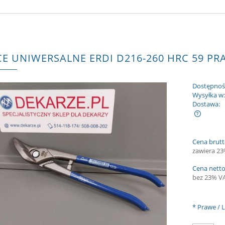
E UNIWERSALNE ERDI D216-260 HRC 59 P
Dostępnoś
Wysyłka w
Dostawa:
Cena nie zawiera ewentualnych kosztów
Cena brutt
płatności
zawiera 2
Cena netto
bez 23% V
*
Prawe / 