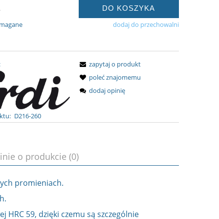
DO KOSZYKA
.
ymagane
dodaj do przechowalni
:
zapytaj o produkt
poleć znajomemu
dodaj opinię
ktu:
D216-260
inie o produkcie (0)
żnych promieniach.
h.
ej HRC 59, dzięki czemu są szczególnie