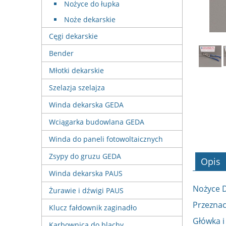
Nożyce do łupka
Noże dekarskie
Cęgi dekarskie
Bender
Młotki dekarskie
Szelazja szelajza
Winda dekarska GEDA
Wciągarka budowlana GEDA
Winda do paneli fotowoltaicznych
Zsypy do gruzu GEDA
Opis
Winda dekarska PAUS
Nożyce D
Żurawie i dźwigi PAUS
Przeznac
Klucz fałdownik zaginadło
Główka i
Karbownica do blachy