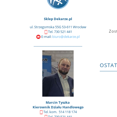
Sklep Dekarze.pl
ul. Strzegomska 55G 53-611 Wrocław
Zos
Tel. 730 521 441
E-mail:
biuro@dekarze.pl
_______________________________
OSTA
Marcin Tyszka
Kierownik Działu Handlowego
Tel. kom. 514 118 174
Tel. 730 521 441