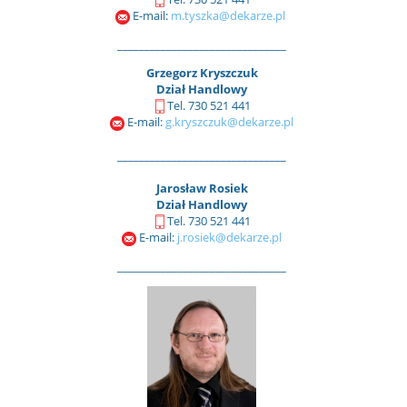
E-mail:
m.tyszka@dekarze.pl
_______________________________
Grzegorz Kryszczuk
Dział Handlowy
Tel. 730 521 441
E-mail:
g.kryszczuk@dekarze.pl
_______________________________
Jarosław Rosiek
Dział Handlowy
Tel. 730 521 441
E-mail:
j.rosiek@dekarze.pl
_______________________________