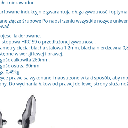
łe i niezawodne.
artowane indukcyjnie gwarantują długą żywotność i optymaln
ne złącze śrubowe Po naostrzeniu wszystkie nożyce uniw
ować
ojeści lakierowane.
l stopowa HRC 59 o przedłużonej żywotności.
ametry cięcia: blacha stalowa 1,2mm, blacha nierdzewna 
tępne w wersji lewej i prawej.
gość całkowita 260mm.
gość ostrza 30mm.
a 0,49kg.
yce prawe są wykonane i naostrzone w taki sposób, aby moż
ony. Do wycinania łuków od prawej do lewej strony służą no