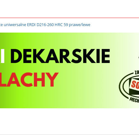
e uniwersalne ERDI D216-260 HRC 59 prawe/lewe