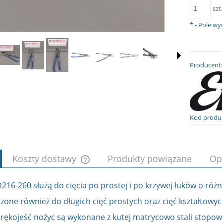
szt
*
- Pole w
Producent
Kod produ
Koszty dostawy
Produkty powiązane
Op
216-260 służą do cięcia po prostej i po krzywej łuków o ró
Cena nie zawiera ewentualnych kosztów
płatności
zone również do długich cięć prostych oraz cięć kształtowyc
 rękojeść nożyc są wykonane z kutej matrycowo stali stopow