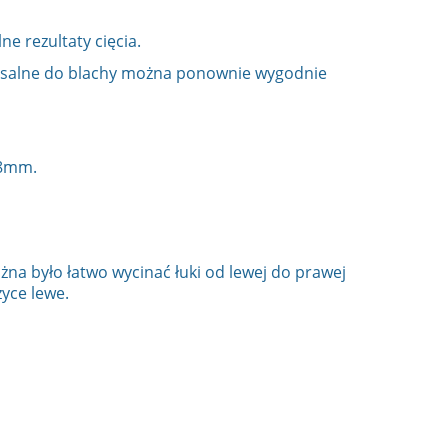
e rezultaty cięcia.
ersalne do blachy można ponownie wygodnie
0,8mm.
na było łatwo wycinać łuki od lewej do prawej
życe lewe.