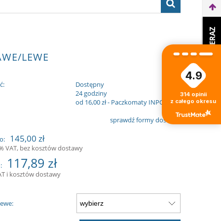
WEŹ LEASING TERAZ
RAWE/LEWE
4.9
ć:
Dostępny
:
24 godziny
314
opinii
z całego okresu
od 16,00 zł
- Paczkomaty INPOST
sprawdź formy dostawy
145,00 zł
o:
3% VAT, bez kosztów dostawy
117,89 zł
:
AT i kosztów dostawy
Lewe: