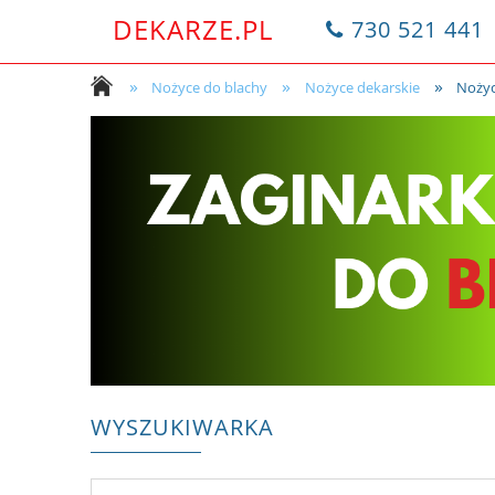
DEKARZE.PL
730 521 441
»
»
»
Nożyce do blachy
Nożyce dekarskie
Nożyc
WYSZUKIWARKA