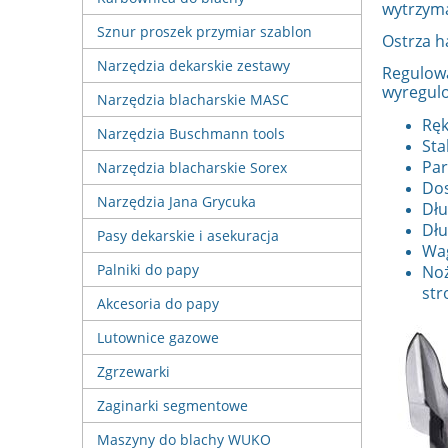
wytrzyma
Sznur proszek przymiar szablon
Ostrza h
Narzędzia dekarskie zestawy
Regulowa
wyregul
Narzędzia blacharskie MASC
Ręk
Narzędzia Buschmann tools
Sta
Par
Narzędzia blacharskie Sorex
Dos
Narzędzia Jana Grycuka
Dłu
Dłu
Pasy dekarskie i asekuracja
Wag
Palniki do papy
Noż
str
Akcesoria do papy
Lutownice gazowe
Zgrzewarki
Zaginarki segmentowe
Maszyny do blachy WUKO