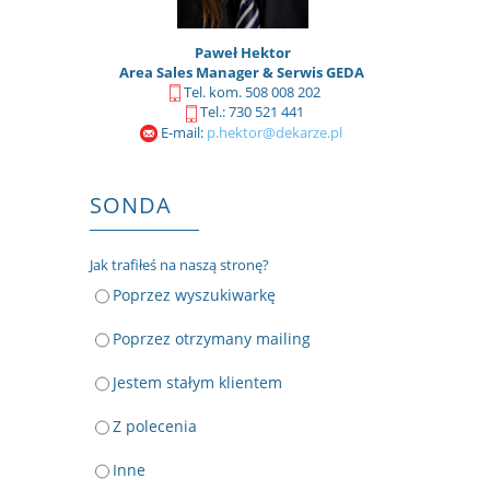
Paweł Hektor
Area Sales Manager & Serwis GEDA
Tel. kom. 508 008 202
Tel.: 730 521 441
E-mail:
p.hektor@dekarze.pl
SONDA
Jak trafiłeś na naszą stronę?
Poprzez wyszukiwarkę
Poprzez otrzymany mailing
Jestem stałym klientem
Z polecenia
Inne