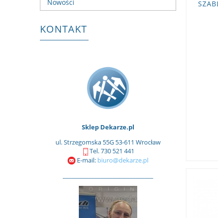
Nowości
SZAB
KONTAKT
Sklep Dekarze.pl
ul. Strzegomska 55G 53-611 Wrocław
Tel. 730 521 441
E-mail:
biuro@dekarze.pl
_______________________________