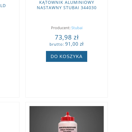
KĄTOWNIK ALUMINIOWY
OLD
NASTAWNY STUBAI 344030
Producent:
Stubai
73,98 zł
91,00 zł
brutto:
DO KOSZYKA
ZOBACZ WIĘCEJ