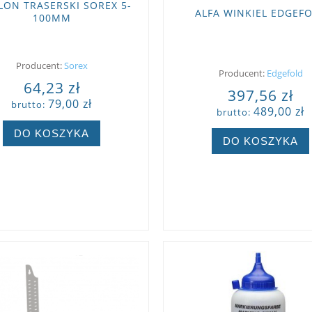
LON TRASERSKI SOREX 5-
ALFA WINKIEL EDGEF
100MM
Producent:
Sorex
Producent:
Edgefold
64,23 zł
397,56 zł
79,00 zł
brutto:
489,00 zł
brutto:
DO KOSZYKA
DO KOSZYKA
ZOBACZ WIĘCEJ
ZOBACZ WIĘCEJ