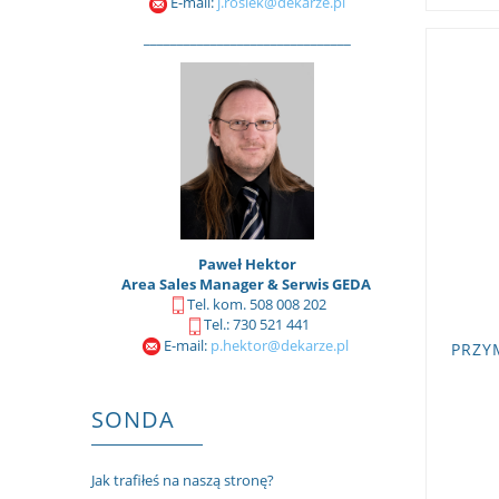
E-mail:
j.rosiek@dekarze.pl
_______________________________
Paweł Hektor
Area Sales Manager & Serwis GEDA
Tel. kom. 508 008 202
Tel.: 730 521 441
E-mail:
p.hektor@dekarze.pl
PRZY
SONDA
Jak trafiłeś na naszą stronę?