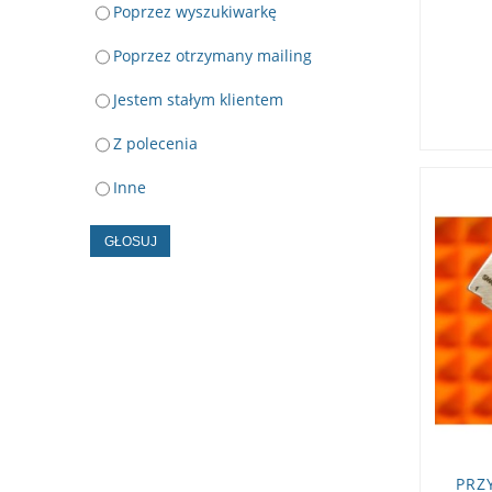
Poprzez wyszukiwarkę
Poprzez otrzymany mailing
Jestem stałym klientem
Z polecenia
Inne
GŁOSUJ
PRZ