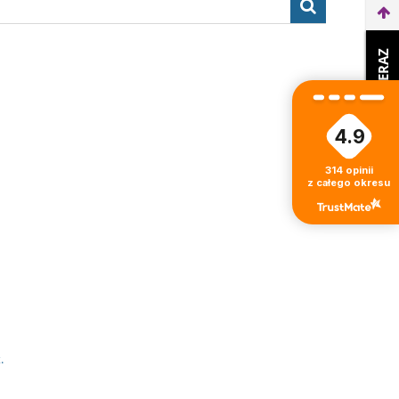
WEŹ LEASING TERAZ
4.9
314
opinii
z całego okresu
.