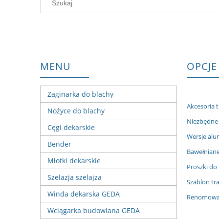
MENU
OPCJE
Zaginarka do blachy
Akcesoria t
Nożyce do blachy
Niezbędne 
Cęgi dekarskie
Wersje alu
Bender
Bawełniane
Młotki dekarskie
Proszki do
Szelazja szelajza
Szablon tr
Winda dekarska GEDA
Renomowany
Wciągarka budowlana GEDA