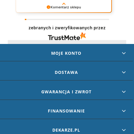
Komentarz sklepu
Dziękujemy za wystawienie opinii – to dla nas
naprawdę ważne. Doceniamy każde dobre
słowo od naszych klientów. Staramy się
zebranych i zweryfikowanych przez
codziennie spełniać oczekiwania kupujących.
Będzie nam miło gościć Cię ponownie!
MOJE KONTO
DOSTAWA
GWARANCJA I ZWROT
FINANSOWANIE
DEKARZE.PL