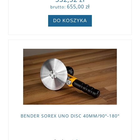
655,00 zł
brutto:
DO KOSZYKA
BENDER SOREX UNO DISC 40MM/90°-180°