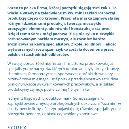
Sorex to polska firma, której początki sięgają 1989 roku. To
właśnie wtedy na zaledwie 50 m kw. mini zakład rozpoczął
produkcję części do krosien. Przez lata marka zajmowała się
różnymi dziedzinami produkcji, tworząc niezwykle
precyzyjne elementy, ale również konstrukcje stalowe.
Dzięki temu Sorex mógł pochwalić się nie tylko niezwykle
rozbudowanym parkiem maszyn, ale również bardzo
zróżnicowaną kadrą specjalistów. Z kolei solidność i jakość
wytwarzanych rozwiązań szybko została doceniona przez
polskich i zachodnich odbiorców.
W swojej ponad 30 letniej historii firma Sorex produkowała już
specjalistyczne narzędzia, których odbiorcami były firmy z branży
chemicznej, farmaceutycznej, spożywczej, obróbki drewna czy
przetwórstwa mięsnego. Dziś polskie przedsiębiorstwo zatrudnia
blisko 40 wysoce wykwalifikowanych pracowników, a jej zakład
produkcyjny zajmuje powierzchnię 1,5 tys. m kw.
Jednym z flagowych produktów marki Sorex są zaginarki,
zaprojektowane z myślą o profesjonalnych dekarzach. Poza nimi w
asortymencie firmy z Pieszyc pojawiają się również: specjalistyczne
narzędzia, bendery, żłobiarki czy szablony kominowe.
SOREX