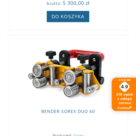
5 300,00 zł
brutto:
DO KOSZYKA
4.9
316
opinii
z całego
okresu
BENDER SOREX DUO 60
Producent:
Sorex