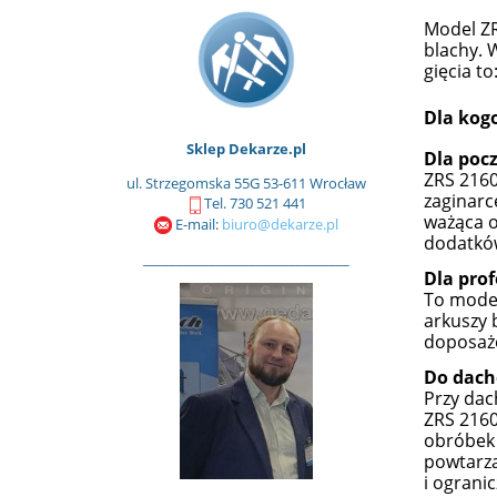
Model ZR
blachy.
gięcia t
Dla kogo
Sklep Dekarze.pl
Dla poc
ZRS 2160
ul. Strzegomska 55G 53-611 Wrocław
zaginarc
Tel. 730 521 441
ważąca o
E-mail:
biuro@dekarze.pl
dodatków,
_______________________________
Dla prof
To model
arkuszy 
doposaże
Do dac
Przy dac
ZRS 216
obróbek 
powtarza
i ogranic