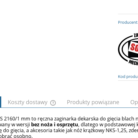
Producent
Kod produ
Koszty dostawy
Produkty powiązane
Op
S 2160/1 mm to ręczna zaginarka dekarska do gięcia blach n
Cena nie zawiera ewentualnych kosztów
wany w wersji
bez noża i osprzętu
, dlatego w podstawowej k
płatności
 do gięcia, a akcesoria takie jak nóż krążkowy NKS-1,25, zderz
dobrać osobno.