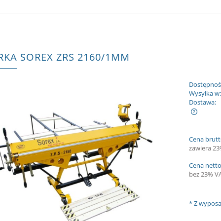
RKA SOREX ZRS 2160/1MM
Dostępnoś
Wysyłka w
Dostawa:
Cena nie zawiera ewentualnych kosztów
Cena brutt
płatności
zawiera 2
Cena netto
bez 23% V
*
Z wyposa