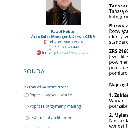
Tańsze 
Tańszą o
kategori
Rozwią
Rozwiąza
Paweł Hektor
identycz
Area Sales Manager & Serwis GEDA
standard
Tel. kom. 508 008 202
Tel.: 730 521 441
ZRS 216
E-mail:
p.hektor@dekarze.pl
Jeżeli k
powinien
przednie
SONDA
pomiaro
Najczęst
Jak trafiłeś na naszą stronę?
Poprzez wyszukiwarkę
1. Zakła
Wariant 
potrzebn
Poprzez otrzymany mailing
2. Myle
Jestem stałym klientem
Nie każd
wynosi 1