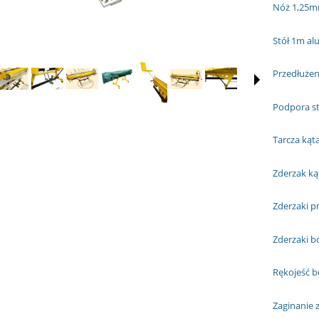
Nóż 1,25m
Stół 1m al
Przedłużen
Podpora st
Tarcza kąta
Zderzak ką
Zderzaki p
Zderzaki b
Rękojeść bo
Zaginanie z