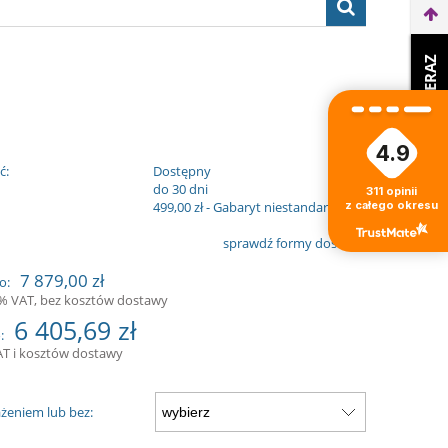
WEŹ LEASING TERAZ
4.9
ć:
Dostępny
:
do 30 dni
311
opinii
z całego okresu
499,00 zł
- Gabaryt niestandardowy
sprawdź formy dostawy
7 879,00 zł
o:
3% VAT, bez kosztów dostawy
6 405,69 zł
:
AT i kosztów dostawy
żeniem lub bez: