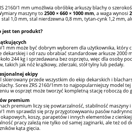
S 2160/1 mm umożliwia obróbkę arkuszy blachy o szerokoś
 Wymiary maszyny to
2500 × 660 × 1000 mm
, a waga wynosi
2
o: stal 1,0 mm, stal nierdzewna 0,8 mm, tytan-cynk 1,2 mm,
 jest ten produkt?
zątkujących
/1 mm może być dobrym wyborem dla użytkownika, który c
e dekarskiej i od razu obrabiać standardowe arkusze 2000 m
koło 244 kg i sprzedawana bez osprzętu, więc dla osoby p
 takich jak nóż krążkowy, zderzaki, stół tylny lub pedały.
esjonalnej ekipy
 skierowany przede wszystkim do ekip dekarskich i blachars
blachy. Sorex ZRS 2160/1mm to najpopularniejszy model tej 
niu w osprzęt może tworzyć kompletną stację roboczą do gię
hów premium
hach premium liczy się powtarzalność, stabilność maszyny 
0/1 mm sprawdzi się przy przygotowywaniu pasów nadrynno
okapowych, koszy, parapetów i innych elementów z cienkiej 
lność pracy zależą nie tylko od samej zaginarki, ale też od 
zników kąta gięcia.