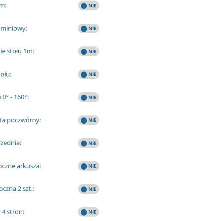
m:
uminiowy:
ie stołu 1m:
ołu:
 0° - 160°:
ta poczwórny:
rzednie:
oczne arkusza:
czna 2 szt.:
 4 stron: