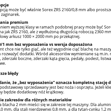
opcje
pcją może być właśnie Sorex ZRS 2160/0,8 mm albo prostsz
i zaginarek
.
zania premium
niem wyższej klasy w ramach podobnej pracy może być Sore
na jak ZRS 2160, ale z wydłużoną długością roboczą 2360 mm
owy arkusz 1000 × 2000 mm po przekątnej.
0/1 mm bez wyposażenia vs wersja doposażona
lient chce nie tylko giąć, ale też wygodnie ciąć blachę na ma
 rozważyć dodatki. Wśród akcesoriów wymieniane są m.in. nó
, zderzaki boczne, zderzaki kąta gięcia, pedały, podest, list
we.
sze błędy
danie, że „bez wyposażenia” oznacza kompletną stację do 
podstawowy sprzedawany jest bez noża i osprzętu. Jeżeli kl
y będzie dodatkowy nóż krążkowy.
nie zakresów dla różnych materiałów
a blacha 2 mm mieści się w zakresie tej maszyny. Dla alumini
,0 mm, dla stali nierdzewnej 0,8 mm, a dla tytan-cynku 1,2 