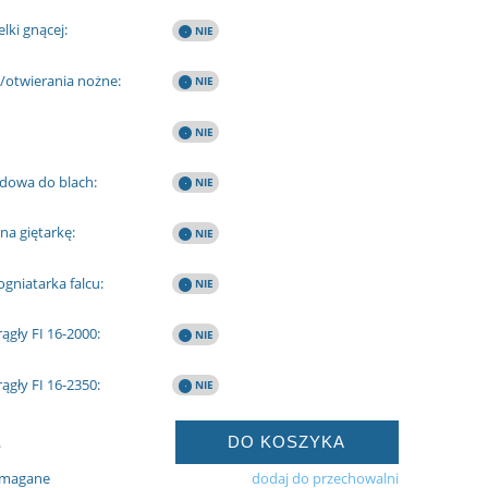
elki gnącej:
/otwierania nożne:
dowa do blach:
na giętarkę:
gniatarka falcu:
ągły FI 16-2000:
ągły FI 16-2350:
DO KOSZYKA
.
ymagane
dodaj do przechowalni