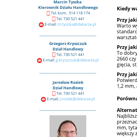
Marcin Tyszka
Kierownik Działu Handlowego
Kiedy w
Tel. kom. 514 118 174
Tel. 730 521 441
Przy jak
E-mail:
m.tyszka@dekarze.pl
Warto wy
standar
_______________________________
warsztat
Grzegorz Kryszczuk
Przy jak
Dział Handlowy
To dobry
Tel. 730 521 441
2660 czy
E-mail:
g.kryszczuk@dekarze.pl
gięcia, s
_______________________________
Przy jak
Potwierd
Jarosław Rosiek
1,2 mm, 
Dział Handlowy
Tel. 730 521 441
Porówn
E-mail:
j.rosiek@dekarze.pl
_______________________________
Alterna
Najbliżs
przeznac
mm, tyta
większy 