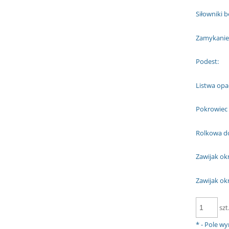
Siłowniki b
Zamykanie
Podest:
Listwa opa
Pokrowiec 
Rolkowa do
Zawijak okr
Zawijak okr
szt
*
- Pole w