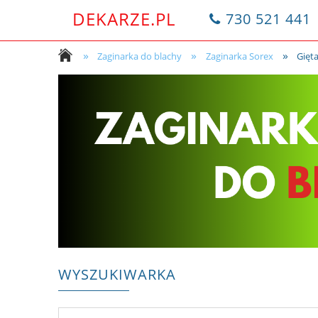
DEKARZE.PL
730 521 441
»
»
»
Zaginarka do blachy
Zaginarka Sorex
Gięt
WYSZUKIWARKA