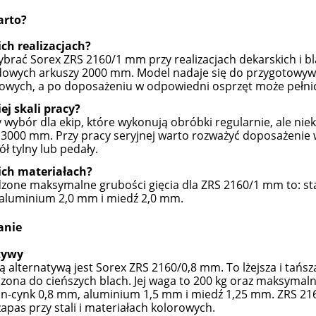
arto?
ich realizacjach?
brać Sorex ZRS 2160/1 mm przy realizacjach dekarskich i bl
dowych arkuszy 2000 mm. Model nadaje się do przygotowyw
owych, a po doposażeniu w odpowiedni osprzęt może pełnić
iej skali pracy?
 wybór dla ekip, które wykonują obróbki regularnie, ale nie
 3000 mm. Przy pracy seryjnej warto rozważyć doposażenie w
tół tylny lub pedały.
ich materiałach?
zone maksymalne grubości gięcia dla ZRS 2160/1 mm to: sta
aluminium 2,0 mm i miedź 2,0 mm.
anie
tywy
zą alternatywą jest Sorex ZRS 2160/0,8 mm. To lżejsza i tańs
zona do cieńszych blach. Jej waga to 200 kg oraz maksymalne
n-cynk 0,8 mm, aluminium 1,5 mm i miedź 1,25 mm. ZRS 216
zapas przy stali i materiałach kolorowych.