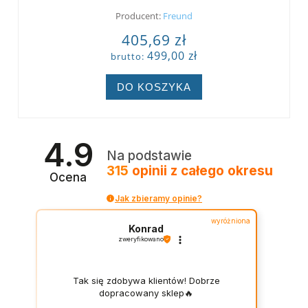
Producent:
Freund
405,69 zł
499,00 zł
brutto:
DO KOSZYKA
4.9
Na podstawie
315
opinii
z całego okresu
Ocena
Jak zbieramy opinie?
wyróżniona
Konrad
zweryfikowano
Tak się zdobywa klientów! Dobrze
dopracowany sklep🔥