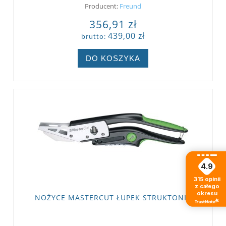
Producent:
Freund
356,91 zł
439,00 zł
brutto:
DO KOSZYKA
4.9
315
opinii
z całego
okresu
NOŻYCE MASTERCUT ŁUPEK STRUKTONIT