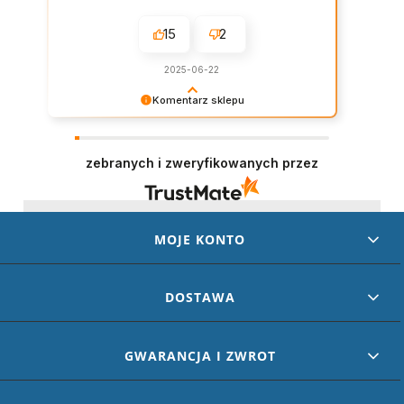
15
2
2025-06-22
Komentarz sklepu
Dziękujemy za wystawienie opinii – to dla nas
naprawdę ważne. Doceniamy każde dobre
słowo od naszych klientów. Staramy się
zebranych i zweryfikowanych przez
codziennie spełniać oczekiwania kupujących.
Będzie nam miło gościć Cię ponownie!
MOJE KONTO
DOSTAWA
GWARANCJA I ZWROT