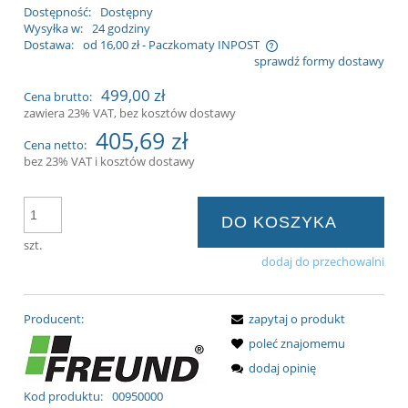
Dostępność:
Dostępny
Wysyłka w:
24 godziny
Dostawa:
od 16,00 zł
- Paczkomaty INPOST
sprawdź formy dostawy
Cena nie zawiera ewentualnych kosztów
499,00 zł
Cena brutto:
płatności
zawiera 23% VAT, bez kosztów dostawy
405,69 zł
Cena netto:
bez 23% VAT i kosztów dostawy
DO KOSZYKA
szt.
dodaj do przechowalni
Producent:
zapytaj o produkt
poleć znajomemu
dodaj opinię
Kod produktu:
00950000