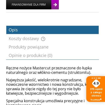
Opis
Koszty dostawy
Produkty powiązane
Cena nie zawiera ewentualnych kosztów
Opinie o produkcie (0)
płatności
Ręczne nożyce Mastercut przeznaczone do łupka
naturalnego oraz włókno-cementu (struktonitu).
Najwyższa jakość, wielokrotnie nagradzane,
4.9
nowoczesne wzornictwo i nowa konstrukcja, która
sprawia że cięcie nigdy do tej pory nie było
315
opinii
z całego
łatwiejsze, bezpieczniejsze i wygodniejsze.
okresu
Specjalna konstrukcja umożliwia precyzyjne i