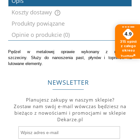
Opis
Koszty dostawy
Produkty powiązane
Cena nie zawiera ewentualnych kosztów
Opinie o produkcie (0)
4.9
płatności
315
opinii
z całego
okresu
Pędzel w metalowej oprawie wykonany z naturalnej
szczeciny. Służy do nanoszenia past, płynów i topników na
lutowane elementy.
NEWSLETTER
Planujesz zakupy w naszym sklepie?
Zostaw nam swój e-mail wówczas będziesz na
bieżąco z nowościami i promocjami w sklepie
Dekarze.pl