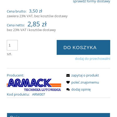
sprawdź formy dostawy
Cena nie zawiera ewentualnych kosztów
3,50 zł
Cena brutto:
płatności
zawiera 23% VAT, bez kosztów dostawy
2,85 zł
Cena netto:
bez 23% VAT i kosztów dostawy
DO KOSZYKA
szt.
dodaj do przechowalni
Producent:
zapytaj o produkt
poleć znajomemu
dodaj opinię
Kod produktu:
ARM007