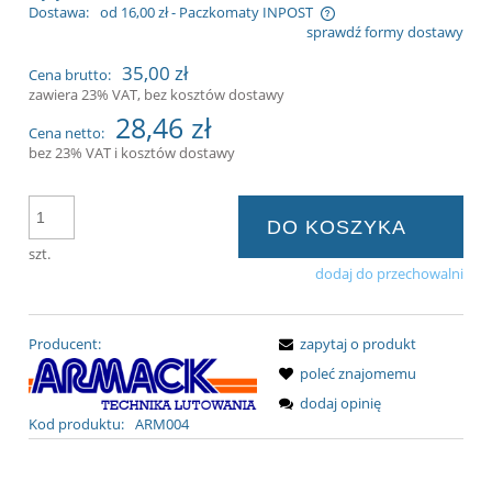
Dostawa:
od 16,00 zł
- Paczkomaty INPOST
sprawdź formy dostawy
Cena nie zawiera ewentualnych kosztów
35,00 zł
Cena brutto:
płatności
zawiera 23% VAT, bez kosztów dostawy
28,46 zł
Cena netto:
bez 23% VAT i kosztów dostawy
DO KOSZYKA
szt.
dodaj do przechowalni
Producent:
zapytaj o produkt
poleć znajomemu
dodaj opinię
Kod produktu:
ARM004