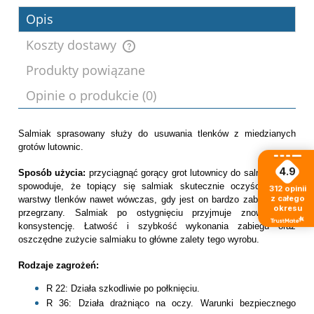
Opis
Koszty dostawy
Produkty powiązane
Cena nie zawiera ewentualnych kosztów
Opinie o produkcie (0)
płatności
Salmiak sprasowany służy do usuwania tlenków z miedzianych
grotów lutownic.
4.9
Sposób użycia:
przyciągnąć gorący grot lutownicy do salmiaku, co
spowoduje, że topiący się salmiak skutecznie oczyści grot z
312
opinii
z całego
warstwy tlenków nawet wówczas, gdy jest on bardzo zabrudzony i
okresu
przegrzany. Salmiak po ostygnięciu przyjmuje znowu stałą
konsystencję. Łatwość i szybkość wykonania zabiegu oraz
oszczędne zużycie salmiaku to główne zalety tego wyrobu.
Rodzaje zagrożeń:
R 22: Działa szkodliwie po połknięciu.
R 36: Działa drażniąco na oczy. Warunki bezpiecznego