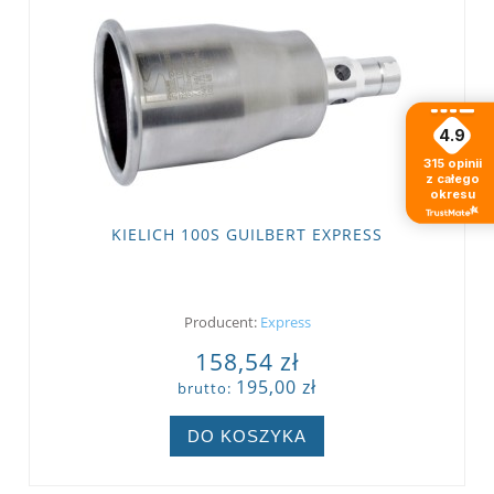
4.9
315
opinii
z całego
okresu
KIELICH 100S GUILBERT EXPRESS
Producent:
Express
158,54 zł
195,00 zł
brutto:
DO KOSZYKA