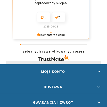
dopracowany sklep🔥
15
2
2025-06-22
Komentarz sklepu
Dziękujemy za wystawienie opinii – to dla nas
naprawdę ważne. Doceniamy każde dobre
słowo od naszych klientów. Staramy się
zebranych i zweryfikowanych przez
codziennie spełniać oczekiwania kupujących.
Będzie nam miło gościć Cię ponownie!
MOJE KONTO
DOSTAWA
GWARANCJA I ZWROT