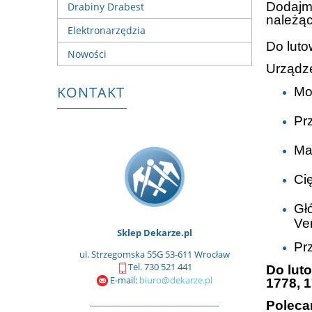
Dodajmy
Drabiny Drabest
należą
Elektronarzędzia
Do luto
Nowości
Urządz
KONTAKT
Moc
Prz
Ma
Cię
Gł
Ven
Sklep Dekarze.pl
Pr
ul. Strzegomska 55G 53-611 Wrocław
Tel. 730 521 441
Do luto
E-mail:
biuro@dekarze.pl
1778, 1
_______________________________
Poleca