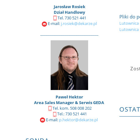
Jarosław Rosiek
Dział Handlowy
Pliki do 
Tel. 730 521 441
Lutownica d
E-mail:
j.rosiek@dekarze.pl
Lutownica 
_______________________________
Zos
Paweł Hektor
Area Sales Manager & Serwis GEDA
OSTA
Tel. kom. 508 008 202
Tel.: 730 521 441
E-mail:
p.hektor@dekarze.pl