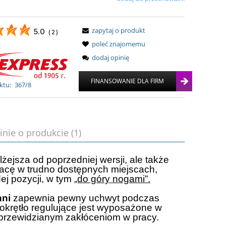
zapytaj o produkt
5.0
(
2
)
poleć znajomemu
:
dodaj opinię
ktu:
367/8
inie o produkcie (1)
lżejsza od poprzedniej wersji, ale także
acę w trudno dostępnych miejscach,
ej pozycji, w tym
„do góry nogami”.
hni
zapewnia pewny uchwyt podczas
Pokrętło regulujące jest wyposażone w
eprzewidzianym zakłóceniom w pracy.