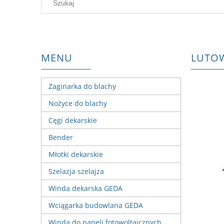
MENU
LUTOW
Zaginarka do blachy
Nożyce do blachy
Cęgi dekarskie
Bender
Młotki dekarskie
Szelazja szelajza
Winda dekarska GEDA
Wciągarka budowlana GEDA
Winda do paneli fotowoltaicznych