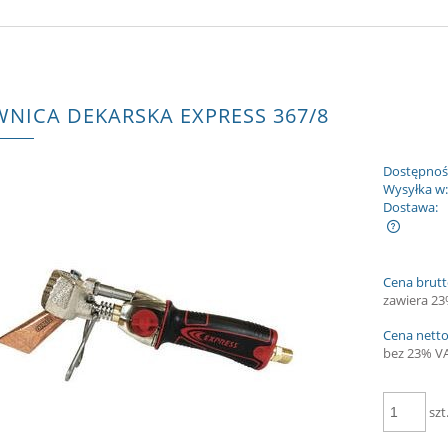
NICA DEKARSKA EXPRESS 367/8
Dostępnoś
Wysyłka w
Dostawa:
Cena nie zawiera ewentualnych kosztów
Cena brutt
płatności
zawiera 2
Cena netto
bez 23% V
szt