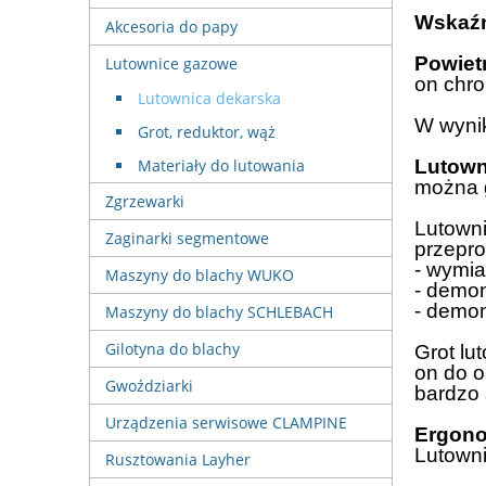
Wskaźn
Akcesoria do papy
Powietr
Lutownice gazowe
on chro
Lutownica dekarska
W wyni
Grot, reduktor, wąż
Materiały do lutowania
Lutow
można 
Zgrzewarki
Lutown
Zaginarki segmentowe
przepro
- wymia
Maszyny do blachy WUKO
- demon
- demo
Maszyny do blachy SCHLEBACH
Gilotyna do blachy
Grot lu
on do o
Gwoździarki
bardzo 
Urządzenia serwisowe CLAMPINE
Ergono
Lutown
Rusztowania Layher