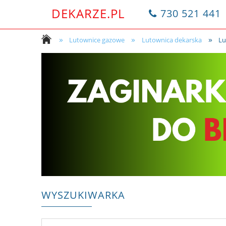
DEKARZE.PL
730 521 441
»
»
»
Lutownice gazowe
Lutownica dekarska
Lu
WYSZUKIWARKA