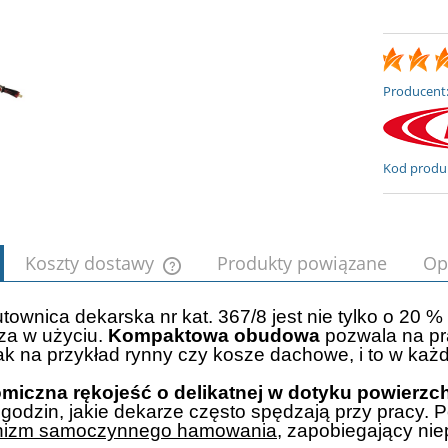
Producent
Kod produ
Koszty dostawy
Produkty powiązane
Op
townica dekarska nr kat. 367/8 jest nie tylko o 20 % 
Cena nie zawiera ewentualnych kosztów
sza w użyciu.
Kompaktowa obudowa
pozwala na pr
płatności
jak na przykład rynny czy kosze dachowe, i to w każd
miczna rękojeść o delikatnej w dotyku powierzc
 godzin, jakie dekarze często spędzają przy pracy. 
izm samoczynnego hamowania
, zapobiegający ni