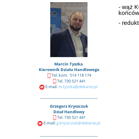
- wąż K
końców
- reduk
Marcin Tyszka
Kierownik Działu Handlowego
Tel. kom. 514 118 174
Tel. 730 521 441
E-mail:
m.tyszka@dekarze.pl
_______________________________
Grzegorz Kryszczuk
Dział Handlowy
Tel. 730 521 441
E-mail:
g.kryszczuk@dekarze.pl
_______________________________