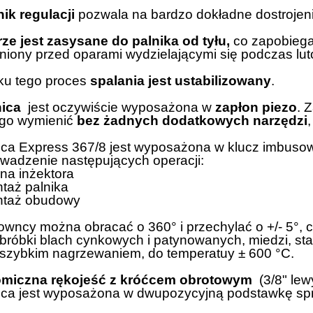
ik regulacji
pozwala na bardzo dokładne dostrojen
ze jest zasysane do palnika od tyłu,
co zapobiega
niony przed oparami wydzielającymi się podczas lut
ku tego proces
spalania jest ustabilizowany
.
nica
jest oczywiście wyposażona w
zapłon piezo
. 
go wymienić
bez żadnych dodatkowych narzędzi
ica Express 367/8 jest wyposażona w klucz imbuso
wadzenie następujących operacji:
na inżektora
taż palnika
ntaż obudowy
towncy można obracać o 360° i przechylać o +/- 5°, 
bróbki blach cynkowych i patynowanych, miedzi, stali
szybkim nagrzewaniem, do temperatuy ± 600 °C.
miczna rękojeść z króćcem obrotowym
(3/8" lew
ica jest wyposażona w dwupozycyjną podstawkę spr