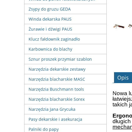
Zsypy do gruzu GEDA
Winda dekarska PAUS
Żurawie i dźwigi PAUS
Klucz fałdownik zaginadło
Karbownica do blachy
Sznur proszek przymiar szablon
Narzędzia dekarskie zestawy
Opis
Narzędzia blacharskie MASC
Narzędzia Buschmann tools
Nowa lu
łatwiej
Narzędzia blacharskie Sorex
takich 
Narzędzia Jana Grycuka
Ergono
Pasy dekarskie i asekuracja
długich
mechan
Palniki do papy