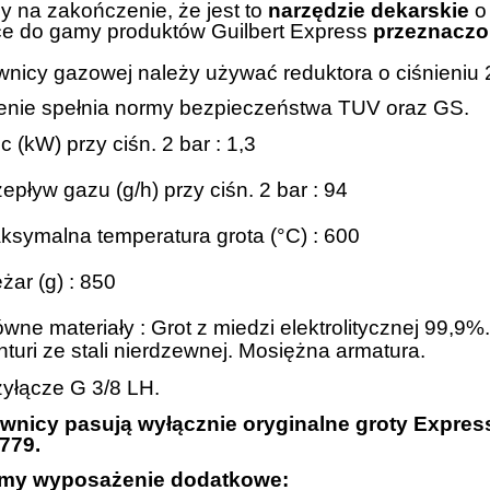
 na zakończenie, że jest to
narzędzie dekarskie
o 
ce do gamy produktów Guilbert Express
przeznaczo
wnicy gazowej należy używać reduktora o ciśnieniu 2
enie spełnia normy bezpieczeństwa TUV oraz GS.
 (kW) przy ciśn. 2 bar :
1,3
epływ gazu (g/h) przy ciśn. 2 bar :
94
ksymalna temperatura grota (°C) :
600
żar (g) :
850
ówne materiały :
Grot z miedzi elektrolitycznej 99,9%
turi ze stali nierdzewnej. Mosiężna armatura.
zyłącze G 3/8 LH.
wnicy pasują wyłącznie oryginalne groty Express:
779.
my wyposażenie dodatkowe: