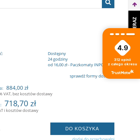
WEŹ LEASING TERAZ
4.9
ć:
Dostępny
:
24 godziny
312
opinii
z całego okresu
od 16,00 zł
- Paczkomaty INPOST
sprawdź formy dostawy
884,00 zł
o:
3% VAT, bez kosztów dostawy
718,70 zł
:
AT i kosztów dostawy
DO KOSZYKA
.
dodaj do przechowalni