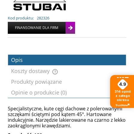
Kod produktu:
282326
Opis
Koszty dostawy
Produkty powiązane
4.9
Cena nie zawiera ewentualnych kosztów
Opinie o produkcie (0)
314
opinii
płatności
z całego
okresu
Specjalistyczne, kute cęgi dachowe z polerowanymi
szczękami ściętymi pod kątem 45°. Hartowane
indukcyjnie. Narzędzie lakierowane na czarno z lekko
zaokrąglonymi krawędziami.