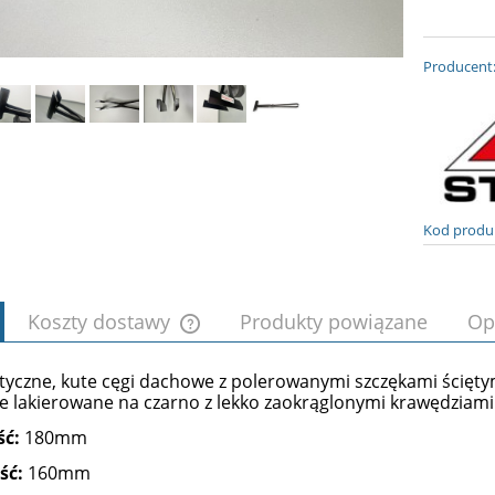
Producent
Kod produ
Koszty dostawy
Produkty powiązane
Op
styczne, kute cęgi dachowe z polerowanymi szczękami ścięt
Cena nie zawiera ewentualnych kosztów
e lakierowane na czarno z lekko zaokrąglonymi krawędziami
płatności
ść:
180mm
ść:
160mm