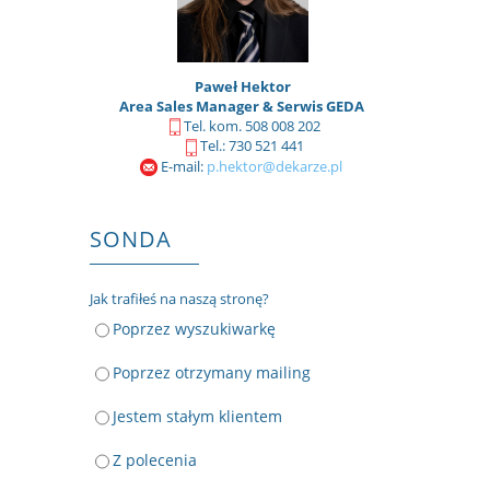
Paweł Hektor
Area Sales Manager & Serwis GEDA
Tel. kom. 508 008 202
Tel.: 730 521 441
E-mail:
p.hektor@dekarze.pl
SONDA
Jak trafiłeś na naszą stronę?
Poprzez wyszukiwarkę
Poprzez otrzymany mailing
Jestem stałym klientem
Z polecenia