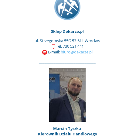
Sklep Dekarze.pl
ul. Strzegomska 55G 53-611 Wrocław
Tel. 730 521 441
E-mail:
biuro@dekarze.pl
_______________________________
Marcin Tyszka
Kierownik Działu Handlowego