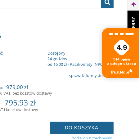
WEŹ LEASING TERAZ
6
4.9
ć:
Dostępny
:
24 godziny
314
opinii
z całego okresu
od 16,00 zł
- Paczkomaty INPOST
sprawdź formy dostawy
979,00 zł
o:
3% VAT, bez kosztów dostawy
795,93 zł
:
AT i kosztów dostawy
DO KOSZYKA
.
dodaj do przechowalni