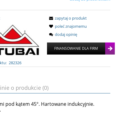
:
zapytaj o produkt
poleć znajomemu
dodaj opinię
ktu:
282326
inie o produkcie (0)
ymi pod kątem 45°. Hartowane indukcyjnie.
.