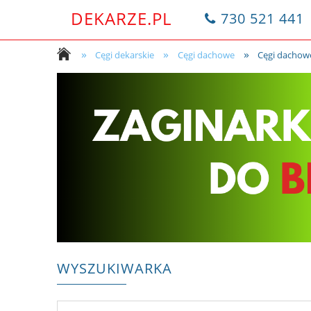
DEKARZE.PL
730 521 441
»
»
»
Cęgi dekarskie
Cęgi dachowe
Cęgi dachow
WYSZUKIWARKA