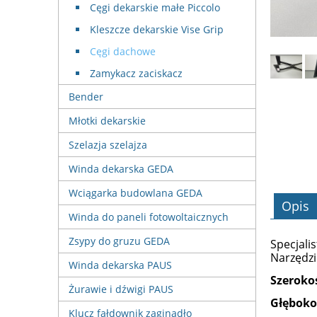
Cęgi dekarskie małe Piccolo
Kleszcze dekarskie Vise Grip
Cęgi dachowe
Zamykacz zaciskacz
Bender
Młotki dekarskie
Szelazja szelajza
Winda dekarska GEDA
Wciągarka budowlana GEDA
Opis
Winda do paneli fotowoltaicznych
Zsypy do gruzu GEDA
Specjali
Narzędzi
Winda dekarska PAUS
Szeroko
Żurawie i dźwigi PAUS
Głęboko
Klucz fałdownik zaginadło