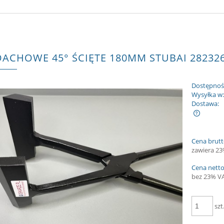
DACHOWE 45° ŚCIĘTE 180MM STUBAI 28232
Dostępnoś
Wysyłka w
Dostawa:
Cena nie zawiera ewentualnych kosztów
Cena brutt
płatności
zawiera 2
Cena netto
bez 23% V
szt