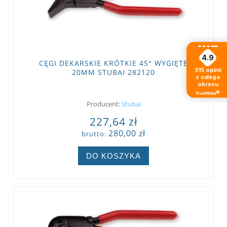
4.9
CĘGI DEKARSKIE KRÓTKIE 45° WYGIĘTE
315
opinii
20MM STUBAI 282120
z całego
okresu
Producent:
Stubai
227,64 zł
280,00 zł
brutto:
DO KOSZYKA