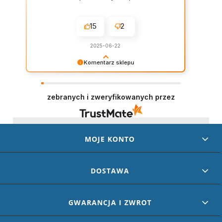
15
2
2025-06-22
Komentarz sklepu
Dziękujemy za wystawienie opinii – to dla nas
naprawdę ważne. Doceniamy każde dobre
słowo od naszych klientów. Staramy się
zebranych i zweryfikowanych przez
codziennie spełniać oczekiwania kupujących.
Będzie nam miło gościć Cię ponownie!
MOJE KONTO
DOSTAWA
GWARANCJA I ZWROT