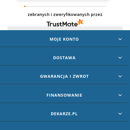
Dziękujemy za wystawienie opinii – to dla nas
naprawdę ważne. Doceniamy każde dobre
słowo od naszych klientów. Staramy się
zebranych i zweryfikowanych przez
codziennie spełniać oczekiwania kupujących.
Będzie nam miło gościć Cię ponownie!
MOJE KONTO
DOSTAWA
GWARANCJA I ZWROT
FINANSOWANIE
DEKARZE.PL