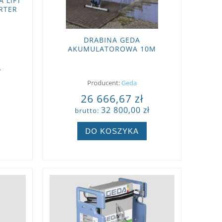
 LIFT
RTER
DRABINA GEDA
AKUMULATOROWA 10M
ł
Producent:
Geda
26 666,67 zł
32 800,00 zł
brutto:
DO KOSZYKA
ZOBACZ WIĘCEJ