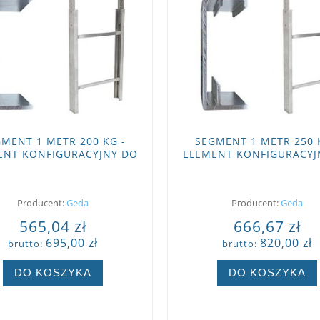
MENT 1 METR 200 KG -
SEGMENT 1 METR 250 
ENT KONFIGURACYJNY DO
ELEMENT KONFIGURACYJ
GEDA STANDARD
GEDA COMFORT I FIXL
Producent:
Geda
Producent:
Geda
565,04 zł
666,67 zł
695,00 zł
820,00 zł
brutto:
brutto:
DO KOSZYKA
DO KOSZYKA
ZOBACZ WIĘCEJ
ZOBACZ WIĘCEJ