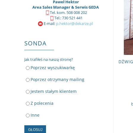
Paweł Hektor
Area Sales Manager & Serwis GEDA
Tel. kom. 508 008 202
Tel.: 730 521 441
E-mail:
p.hektor@dekarze.pl
SONDA
Jak trafiłeś na naszą stronę?
DŹWI
Poprzez wyszukiwarkę
Poprzez otrzymany mailing
Jestem stałym klientem
Z polecenia
Inne
GŁOSUJ