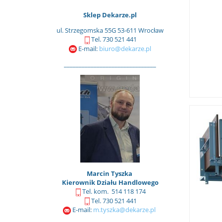
Sklep Dekarze.pl
ul. Strzegomska 55G 53-611 Wrocław
Tel. 730 521 441
E-mail:
biuro@dekarze.pl
_______________________________
Marcin Tyszka
Kierownik Działu Handlowego
Tel. kom. 514 118 174
Tel. 730 521 441
E-mail:
m.tyszka@dekarze.pl