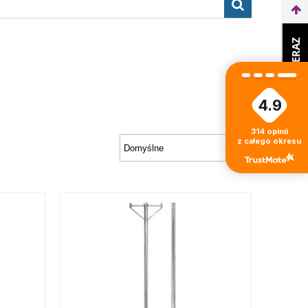
WEŹ LEASING TERAZ
4.9
314
opinii
z całego okresu