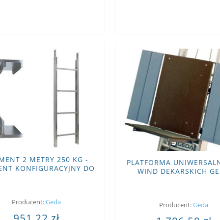
MENT 2 METRY 250 KG -
PLATFORMA UNIWERSAL
ENT KONFIGURACYJNY DO
WIND DEKARSKICH G
DA COMFORT I FIXLIFT
Producent:
Geda
Producent:
Geda
951,22 zł