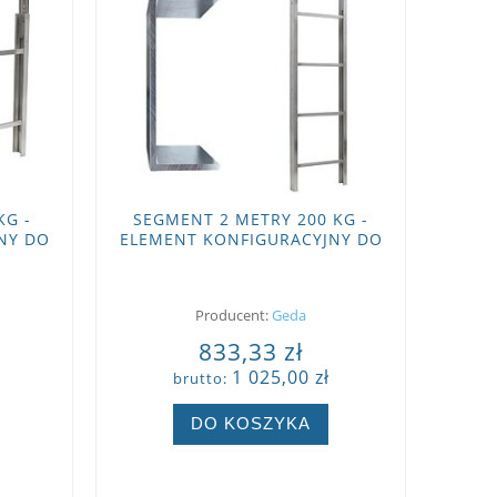
KG -
SEGMENT 2 METRY 200 KG -
NY DO
ELEMENT KONFIGURACYJNY DO
IFT
GEDA STANDARD
Producent:
Geda
833,33 zł
1 025,00 zł
brutto:
DO KOSZYKA
ZOBACZ WIĘCEJ