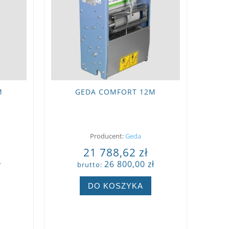
M
GEDA COMFORT 12M
Producent:
Geda
21 788,62 zł
ł
26 800,00 zł
brutto:
DO KOSZYKA
ZOBACZ WIĘCEJ