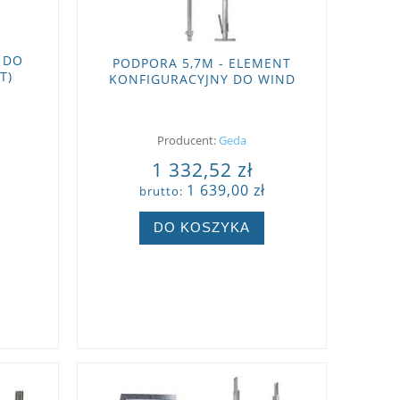
 DO
PODPORA 5,7M - ELEMENT
T)
KONFIGURACYJNY DO WIND
GEDA.
Producent:
Geda
1 332,52 zł
1 639,00 zł
brutto:
DO KOSZYKA
ZOBACZ WIĘCEJ