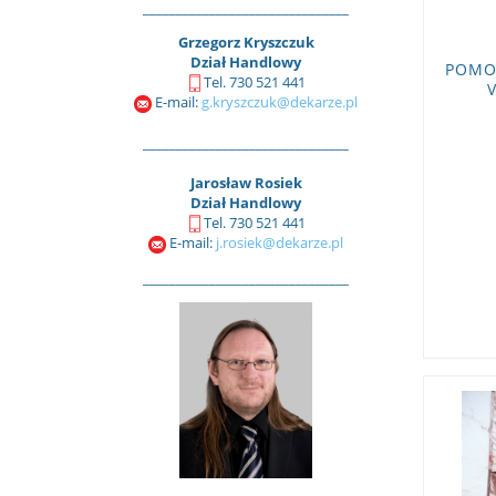
_______________________________
Grzegorz Kryszczuk
Dział Handlowy
POMO
Tel. 730 521 441
E-mail:
g.kryszczuk@dekarze.pl
_______________________________
Jarosław Rosiek
Dział Handlowy
Tel. 730 521 441
E-mail:
j.rosiek@dekarze.pl
_______________________________