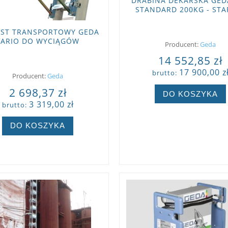
DRABINA DEKARSKA GEDA
STANDARD 200KG - STA
ST TRANSPORTOWY GEDA
VARIO DO WYCIĄGÓW
Producent:
Geda
POCHYŁYCH
14 552,85 zł
17 900,00 z
brutto:
Producent:
Geda
2 698,37 zł
DO KOSZYKA
3 319,00 zł
brutto:
ZOBACZ WIĘCEJ
DO KOSZYKA
ZOBACZ WIĘCEJ