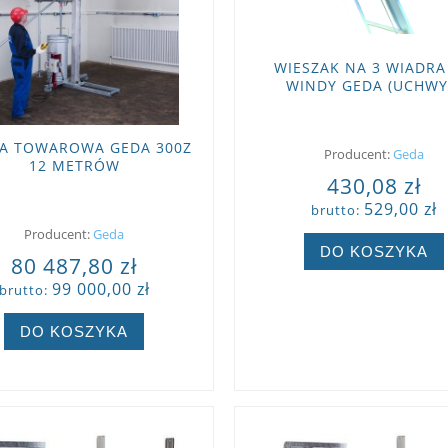
WIESZAK NA 3 WIADRA
WINDY GEDA (UCHWY
A TOWAROWA GEDA 300Z
Producent:
Geda
12 METRÓW
430,08 zł
529,00 zł
brutto:
Producent:
Geda
DO KOSZYKA
80 487,80 zł
99 000,00 zł
brutto:
ZOBACZ WIĘCEJ
DO KOSZYKA
ZOBACZ WIĘCEJ