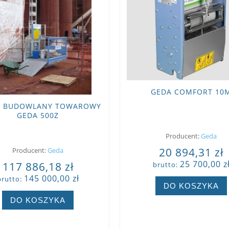
GEDA COMFORT 10
G BUDOWLANY TOWAROWY
GEDA 500Z
Producent:
Geda
20 894,31 zł
Producent:
Geda
25 700,00 z
117 886,18 zł
brutto:
145 000,00 zł
brutto:
DO KOSZYKA
DO KOSZYKA
ZOBACZ WIĘCEJ
ZOBACZ WIĘCEJ