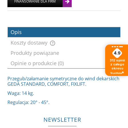
Opis
Koszty dostawy
Produkty powiązane
4.9
Cena nie zawiera ewentualnych kosztów
312
opinii
Opinie o produkcie (0)
płatności
z całego
okresu
Przegub/załamanie symetryczne do wind dekarskich
GEDA STANDARD, COMFORT, FIXLIFT.
Waga: 14 kg.
Regulacja: 20° - 45°.
NEWSLETTER