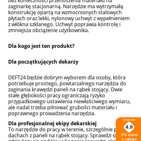
bez konieczności przenoszenia materiału na
zaginarkę stacjonarną. Narzędzie ma wytrzymałą
konstrukcję opartą na wzmocnionych stalowych
płytach oraz lekki, nylonowy uchwyt z wypełnieniem
z włókna szklanego. Uchwyt poprawia kontrolę i
zmniejsza obciążenie użytkownika.
Dla kogo jest ten produkt?
Dla początkujących dekarzy
DEFT24 będzie dobrym wyborem dla osoby, która
potrzebuje prostego, powtarzalnego narzędzia do
zaginania krawędzi paneli na rąbek stojący. Dwie
stałe głębokości pracy ograniczają ryzyko
przypadkowego ustawienia niewłaściwego wymiaru,
ale nadal trzeba pilnować grubości materiału i
poprawnego prowadzenia narzędzia.
Dla profesjonalnej ekipy dekarskiej
4.9
To narzędzie do pracy w terenie, szczególnie przy
dachach z paneli na rąbek stojący. Sprawdzi się tam,
312
opinii
z całego