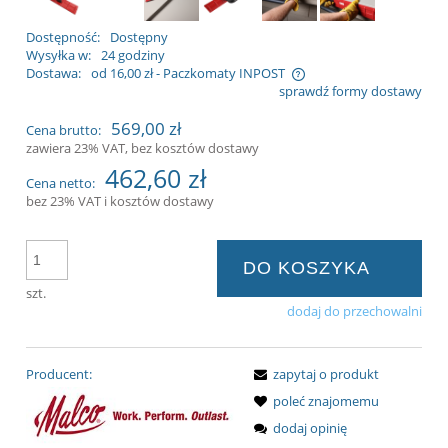
Dostępność:
Dostępny
Wysyłka w:
24 godziny
Dostawa:
od 16,00 zł
- Paczkomaty INPOST
sprawdź formy dostawy
Cena nie zawiera ewentualnych kosztów
569,00 zł
Cena brutto:
płatności
zawiera 23% VAT, bez kosztów dostawy
462,60 zł
Cena netto:
bez 23% VAT i kosztów dostawy
DO KOSZYKA
szt.
dodaj do przechowalni
Producent:
zapytaj o produkt
poleć znajomemu
dodaj opinię