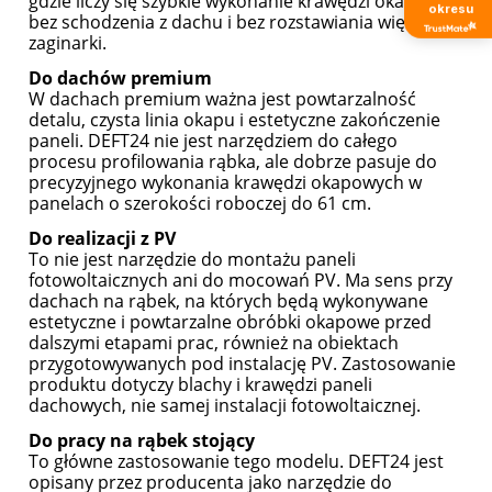
gdzie liczy się szybkie wykonanie krawędzi okapowej
okresu
bez schodzenia z dachu i bez rozstawiania większej
zaginarki.
Do dachów premium
W dachach premium ważna jest powtarzalność
detalu, czysta linia okapu i estetyczne zakończenie
paneli. DEFT24 nie jest narzędziem do całego
procesu profilowania rąbka, ale dobrze pasuje do
precyzyjnego wykonania krawędzi okapowych w
panelach o szerokości roboczej do 61 cm.
Do realizacji z PV
To nie jest narzędzie do montażu paneli
fotowoltaicznych ani do mocowań PV. Ma sens przy
dachach na rąbek, na których będą wykonywane
estetyczne i powtarzalne obróbki okapowe przed
dalszymi etapami prac, również na obiektach
przygotowywanych pod instalację PV. Zastosowanie
produktu dotyczy blachy i krawędzi paneli
dachowych, nie samej instalacji fotowoltaicznej.
Do pracy na rąbek stojący
To główne zastosowanie tego modelu. DEFT24 jest
opisany przez producenta jako narzędzie do