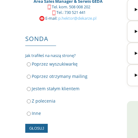
Area Sales Manager & Serwis GEDA
Tel. kom. 508 008 202
Tel.: 730 521 441
E-mail:
p.hektor@dekarze.pl
SONDA
Jak trafiłeś na naszą stronę?
Poprzez wyszukiwarkę
Poprzez otrzymany mailing
Jestem stałym klientem
Z polecenia
Inne
GŁOSUJ