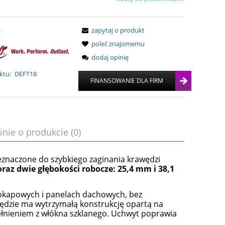
:
zapytaj o produkt
poleć znajomemu
dodaj opinię
ktu:
DEFT18
inie o produkcie (0)
eznaczone do szybkiego zaginania krawędzi
 oraz dwie głębokości robocze: 25,4 mm i 38,1
 okapowych i panelach dachowych, bez
ędzie ma wytrzymałą konstrukcję opartą na
ełnieniem z włókna szklanego. Uchwyt poprawia