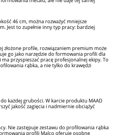
 formowania metalu, ale nie daje tej samej
erokość 46 cm, można rozważyć mniejsze
. Jest to zupełnie inny typ pracy: bardziej
ej złożone profile, rozwiązaniem premium może
je go jako narzędzie do formowania profili dla
i ma przyspieszać pracę profesjonalnej ekipy. To
ofilowania rąbka, a nie tylko do krawędzi
a do każdej grubości. W karcie produktu MAAD
zyć jakość zagięcia i nadmiernie obciążyć
cy. Nie zastępuje zestawu do profilowania rąbka
ormowania profili Malco oferuje osobne