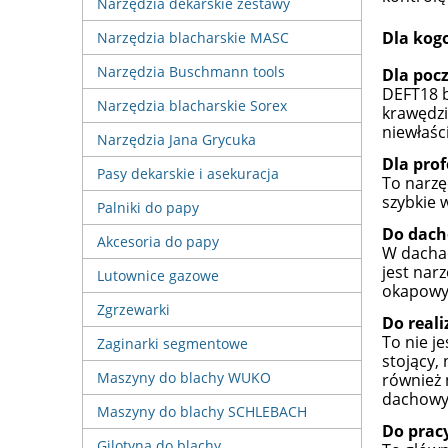
Narzędzia dekarskie zestawy
Dla kogo
Narzędzia blacharskie MASC
Narzędzia Buschmann tools
Dla poc
DEFT18 b
Narzędzia blacharskie Sorex
krawędzi
niewłaśc
Narzędzia Jana Grycuka
Dla prof
Pasy dekarskie i asekuracja
To narzę
szybkie 
Palniki do papy
Do dac
Akcesoria do papy
W dachac
jest nar
Lutownice gazowe
okapowyc
Zgrzewarki
Do reali
To nie j
Zaginarki segmentowe
stojący,
Maszyny do blachy WUKO
również 
dachowyc
Maszyny do blachy SCHLEBACH
Do pracy
Gilotyna do blachy