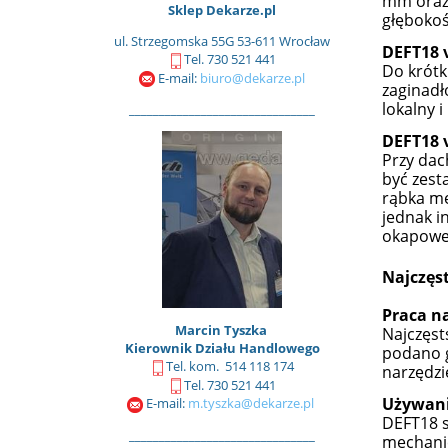
mm oraz 
Sklep Dekarze.pl
głębokoś
ul. Strzegomska 55G 53-611 Wrocław
DEFT18 
Tel. 730 521 441
Do krótk
E-mail:
biuro@dekarze.pl
zaginadł
lokalny 
_______________________________
DEFT18 
Przy dac
być zest
rąbka me
jednak i
okapowe
Najczęst
Praca na
Marcin Tyszka
Najczęst
Kierownik Działu Handlowego
podano g
Tel. kom. 514 118 174
narzędzi
Tel. 730 521 441
Używani
E-mail:
m.tyszka@dekarze.pl
DEFT18 s
_______________________________
mechanic