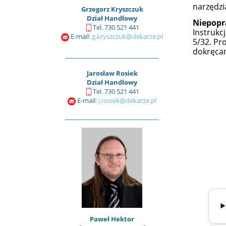
narzędzi
Grzegorz Kryszczuk
Dział Handlowy
Niepopr
Tel. 730 521 441
Instrukc
E-mail:
g.kryszczuk@dekarze.pl
5/32. Pr
dokręcan
_______________________________
Jarosław Rosiek
Dział Handlowy
Tel. 730 521 441
E-mail:
j.rosiek@dekarze.pl
_______________________________
Paweł Hektor