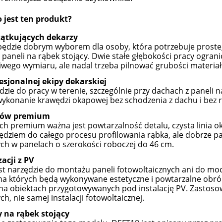
 jest ten produkt?
zątkujących dekarzy
ędzie dobrym wyborem dla osoby, która potrzebuje prosteg
 paneli na rąbek stojący. Dwie stałe głębokości pracy ogra
iwego wymiaru, ale nadal trzeba pilnować grubości materia
esjonalnej ekipy dekarskiej
dzie do pracy w terenie, szczególnie przy dachach z paneli na 
wykonanie krawędzi okapowej bez schodzenia z dachu i bez r
hów premium
h premium ważna jest powtarzalność detalu, czysta linia ok
zędziem do całego procesu profilowania rąbka, ale dobrze 
h w panelach o szerokości roboczej do 46 cm.
zacji z PV
est narzędzie do montażu paneli fotowoltaicznych ani do m
 na których będą wykonywane estetyczne i powtarzalne obr
na obiektach przygotowywanych pod instalację PV. Zastosow
h, nie samej instalacji fotowoltaicznej.
 na rąbek stojący