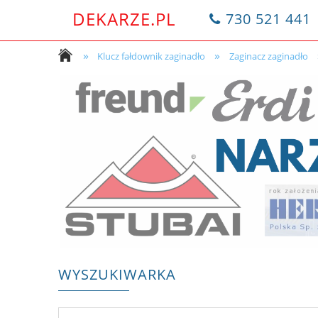
DEKARZE.PL
730 521 441
»
»
Klucz fałdownik zaginadło
Zaginacz zaginadło
WYSZUKIWARKA