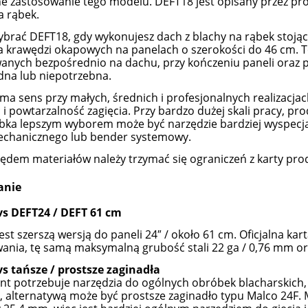
e zastosowanie tego modelu. DEFT18 jest opisany przez pro
a rąbek.
brać DEFT18, gdy wykonujesz dach z blachy na rąbek stojąc
a krawędzi okapowych na panelach o szerokości do 46 cm. T
nych bezpośrednio na dachu, przy kończeniu paneli oraz pr
na lub niepotrzebna.
ma sens przy małych, średnich i profesjonalnych realizacjac
 i powtarzalność zagięcia. Przy bardzo dużej skali pracy, pr
rąbka lepszym wyborem może być narzędzie bardziej wyspecja
echanicznego lub bender systemowy.
ędem materiałów należy trzymać się ograniczeń z karty pro
anie
vs DEFT24 / DEFT 61 cm
est szerszą wersją do paneli 24″ / około 61 cm. Oficjalna ka
ania, tę samą maksymalną grubość stali 22 ga / 0,76 mm or
s tańsze / prostsze zaginadła
lient potrzebuje narzędzia do ogólnych obróbek blacharskich
, alternatywą może być prostsze zaginadło typu Malco 24F. 