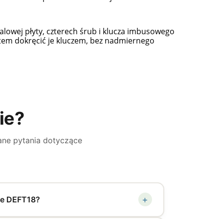
talowej płyty, czterech śrub i klucza imbusowego
otem dokręcić je kluczem, bez nadmiernego
ie?
ane pytania dotyczące
+
uje DEFT18?