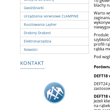
To główn
blachy n
Gwoździarki
Warto wy
Urządzenia serwisowe CLAMPINE
zaginani
wykonywa
Rusztowania Layher
niewygod
Drabiny Drabest
Produkt 
szybkość
Elektronarzędzia
profili 
rąbka m
Nowości
Pod wzgl
KONTAKT
Porówn
DEFT18 
DEFT24 j
zastosow
DEFT18 v
Jeżeli k
na rąbek