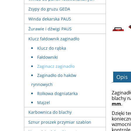
Zsypy do gruzu GEDA
Winda dekarska PAUS
Żurawie i dźwigi PAUS
Klucz fałdownik zaginadło
Klucz do rąbka
Fałdowniki
Zaginacz zaginadło
Zaginadło do haków
Opis
rynnowych
Zaginadł
Rolkowa dogniatarka
blachy n
Majzel
mm
.
Karbownica do blachy
Dzięki t
konieczn
Sznur proszek przymiar szablon
wzmocnio
kontrolę