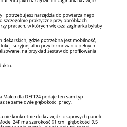
ducenta jako narzędzie do zaginania krawędzi
y i potrzebujesz narzędzia do powtarzalnego
o szczególnie praktyczne przy obróbkach
zy pracach, w których większa zaginarka byłaby
h dekarskich, gdzie potrzebna jest mobilność,
odukcji seryjnej albo przy formowaniu pełnych
lizowane, na przykład zestaw do profilowania
duktu.
rta Malco dla DEFT24 podaje ten sam typ
az te same dwie głębokości pracy.
, a nie konkretnie do krawędzi okapowych paneli
Model 24F ma szerokość 61 cm i głębokości 9,5