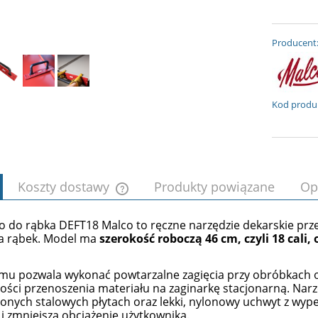
Producent
Kod produ
Koszty dostawy
Produkty powiązane
Op
o do rąbka DEFT18 Malco to ręczne narzędzie dekarskie prz
Cena nie zawiera ewentualnych kosztów
a rąbek. Model ma
szerokość roboczą 46 cm, czyli 18 cali,
płatności
emu pozwala wykonać powtarzalne zagięcia przy obróbkach
ości przenoszenia materiału na zaginarkę stacjonarną.
Narz
nych stalowych płytach oraz lekki, nylonowy uchwyt z wyp
 i zmniejsza obciążenie użytkownika.