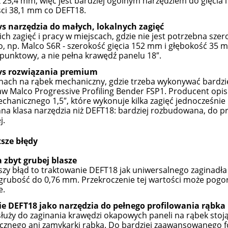
25,4 mm, więc jest bardziej ogólnym narzędziem do gięcia i
ci 38,1 mm co DEFT18.
vs narzędzia do małych, lokalnych zagięć
ich zagięć i pracy w miejscach, gdzie nie jest potrzebna sz
o, np. Malco S6R - szerokość gięcia 152 mm i głębokość 35 mm
i punktowy, a nie pełna krawędź panelu 18″.
vs rozwiązania premium
hach na rąbek mechaniczny, gdzie trzeba wykonywać bardzi
aw Malco Progressive Profiling Bender FSP1. Producent opisu
chanicznego 1,5″, które wykonuje kilka zagięć jednocześnie 
nna klasa narzędzia niż DEFT18: bardziej rozbudowana, do pr
j.
sze błędy
 zbyt grubej blasze
szy błąd to traktowanie DEFT18 jak uniwersalnego zaginadł
rubość do 0,76 mm. Przekroczenie tej wartości może pogors
e.
e DEFT18 jako narzędzia do pełnego profilowania rąbka
łuży do zaginania krawędzi okapowych paneli na rąbek stoją
znego ani zamykarki rąbka. Do bardziej zaawansowanego f