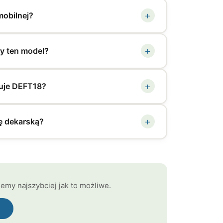
+
mobilnej?
+
ny ten model?
+
nuje DEFT18?
+
ę dekarską?
my najszybciej jak to możliwe.