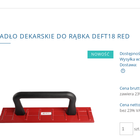
ADŁO DEKARSKIE DO RĄBKA DEFT18 RED
Dostępnoś
NOWOŚĆ
Wysyłka w
Dostawa:
Cena nie zawiera ewentualnych kosztów
Cena brutt
płatności
zawiera 2
Cena netto
bez 23% V
szt