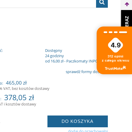
WEŹ LEASING TERAZ
4.9
ć:
Dostępny
:
24 godziny
312
opinii
z całego okresu
od 16,00 zł
- Paczkomaty INPOST
sprawdź formy dostawy
465,00 zł
o:
3% VAT, bez kosztów dostawy
378,05 zł
:
AT i kosztów dostawy
DO KOSZYKA
.
dodaj do przechowalni