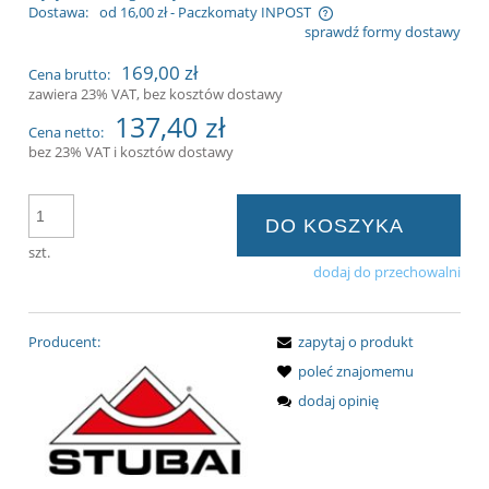
Dostawa:
od 16,00 zł
- Paczkomaty INPOST
sprawdź formy dostawy
Cena nie zawiera ewentualnych kosztów
169,00 zł
Cena brutto:
płatności
zawiera 23% VAT, bez kosztów dostawy
137,40 zł
Cena netto:
bez 23% VAT i kosztów dostawy
DO KOSZYKA
szt.
dodaj do przechowalni
Producent:
zapytaj o produkt
poleć znajomemu
dodaj opinię