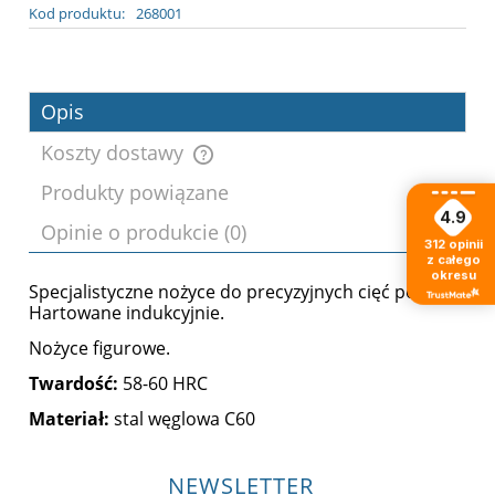
Kod produktu:
268001
Opis
Koszty dostawy
Produkty powiązane
Cena nie zawiera ewentualnych kosztów
4.9
Opinie o produkcie (0)
płatności
312
opinii
z całego
okresu
Specjalistyczne nożyce do precyzyjnych cięć po łuku.
Hartowane indukcyjnie.
Nożyce figurowe.
Twardość:
58-60 HRC
Materiał:
stal węglowa C60
NEWSLETTER