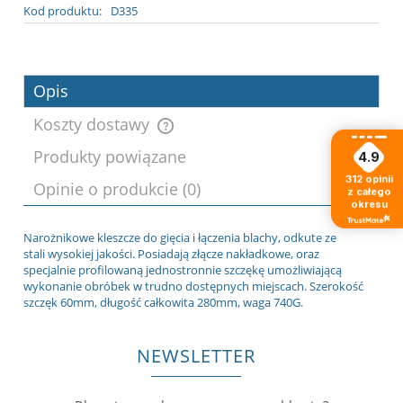
Kod produktu:
D335
Opis
Koszty dostawy
Produkty powiązane
4.9
Cena nie zawiera ewentualnych kosztów
312
opinii
Opinie o produkcie (0)
płatności
z całego
okresu
Narożnikowe kleszcze do gięcia i łączenia blachy, odkute ze
stali wysokiej jakości. Posiadają złącze nakładkowe, oraz
specjalnie profilowaną jednostronnie szczękę umożliwiającą
wykonanie obróbek w trudno dostępnych miejscach. Szerokość
szczęk 60mm, długość całkowita 280mm, waga 740G.
NEWSLETTER