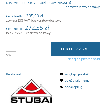
Dostawa:
od 16,00 zł
- Paczkomaty INPOST
sprawdź formy dostawy
Cena nie zawiera ewentualnych kosztów
335,00 zł
Cena brutto:
płatności
zawiera 23% VAT, bez kosztów dostawy
272,36 zł
Cena netto:
bez 23% VAT i kosztów dostawy
DO KOSZYKA
szt.
dodaj do przechowalni
Producent:
zapytaj o produkt
poleć znajomemu
dodaj opinię