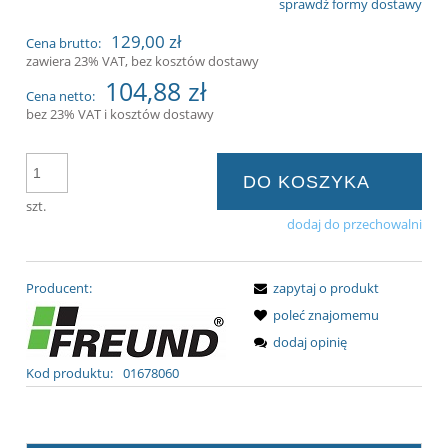
sprawdź formy dostawy
Cena nie zawiera ewentualnych kosztów
129,00 zł
Cena brutto:
płatności
zawiera 23% VAT, bez kosztów dostawy
104,88 zł
Cena netto:
bez 23% VAT i kosztów dostawy
DO KOSZYKA
szt.
dodaj do przechowalni
Producent:
zapytaj o produkt
poleć znajomemu
dodaj opinię
Kod produktu:
01678060