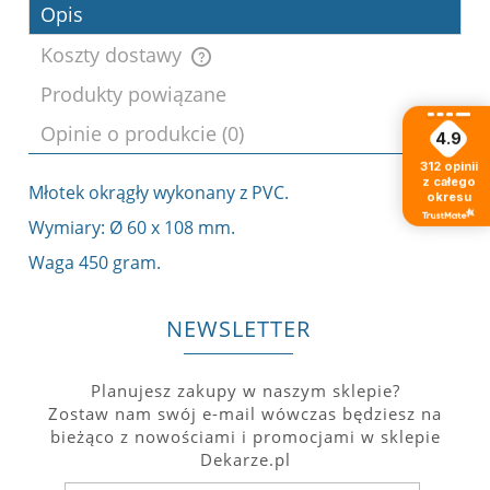
Opis
Koszty dostawy
Produkty powiązane
Cena nie zawiera ewentualnych kosztów
Opinie o produkcie (0)
płatności
4.9
312
opinii
z całego
Młotek okrągły wykonany z PVC.
okresu
Wymiary: Ø 60 x 108 mm.
Waga 450 gram.
NEWSLETTER
Planujesz zakupy w naszym sklepie?
Zostaw nam swój e-mail wówczas będziesz na
bieżąco z nowościami i promocjami w sklepie
Dekarze.pl