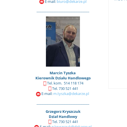
E-mail:
biuro@dekarze.pl
_______________________________
Marcin Tyszka
Kierownik Działu Handlowego
Tel. kom. 514 118 174
Tel. 730 521 441
E-mail:
m.tyszka@dekarze.pl
_______________________________
Grzegorz Kryszczuk
Dział Handlowy
Tel. 730 521 441
E-mail:
g.kryszczuk@dekarze.pl