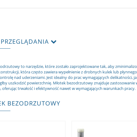
 PRZEGLĄDANIA
odrzutowy to narzędzie, które zostało zaprojektowane tak, aby zminimalizow
konstrukcji, która często zawiera wypełnienie z drobnych kulek lub płynneg
 kontrolę nad uderzeniami. Jest idealny do prac wymagających delikatności,
łby uszkodzić powierzchnię. Młotek bezodrzutowy znajduje zastosowanie w 
 oferując trwałość i efektywność nawet w wymagających warunkach pracy.
EK BEZODRZUTOWY