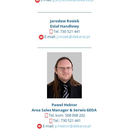
_______________________________
Jarosław Rosiek
Dział Handlowy
Tel. 730 521 441
E-mail:
j.rosiek@dekarze.pl
_______________________________
Paweł Hektor
Area Sales Manager & Serwis GEDA
Tel. kom. 508 008 202
Tel.: 730 521 441
E-mail:
p.hektor@dekarze.pl