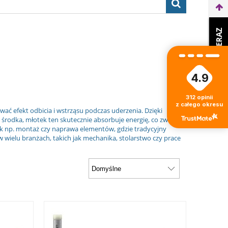
WEŹ LEASING TERAZ
4.9
312
opinii
z całego okresu
ać efekt odbicia i wstrząsu podczas uderzenia. Dzięki
o środka, młotek ten skutecznie absorbuje energię, co zwiększa
 jak np. montaż czy naprawa elementów, gdzie tradycyjny
wielu branżach, takich jak mechanika, stolarstwo czy prace