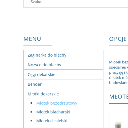
MENU
OPCJE
Zaginarka do blachy
Młotek bez
Nożyce do blachy
specjalnej 
precyzję i
Cęgi dekarskie
młotek móg
budowlane,
Bender
Młotki dekarskie
MŁOT
Młotek bezodrzutowy
Młotek blacharski
Młotek ciesielski