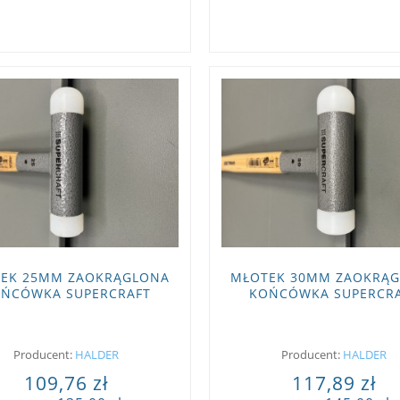
EK 25MM ZAOKRĄGLONA
MŁOTEK 30MM ZAOKRĄ
ŃCÓWKA SUPERCRAFT
KOŃCÓWKA SUPERCR
HALDER 3366.225
HALDER 3366.230
Producent:
HALDER
Producent:
HALDER
109,76 zł
117,89 zł