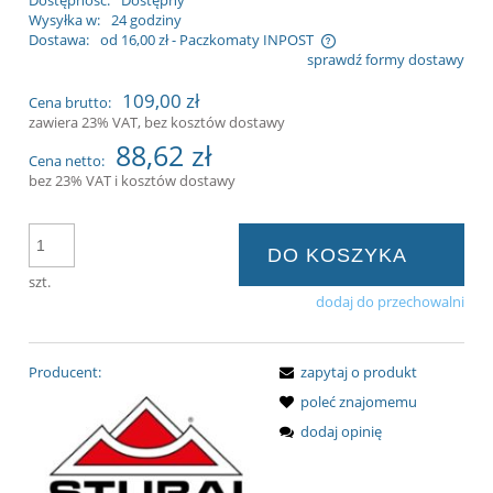
Dostępność:
Dostępny
Wysyłka w:
24 godziny
Dostawa:
od 16,00 zł
- Paczkomaty INPOST
sprawdź formy dostawy
Cena nie zawiera ewentualnych kosztów
109,00 zł
Cena brutto:
płatności
zawiera 23% VAT, bez kosztów dostawy
88,62 zł
Cena netto:
bez 23% VAT i kosztów dostawy
DO KOSZYKA
szt.
dodaj do przechowalni
Producent:
zapytaj o produkt
poleć znajomemu
dodaj opinię