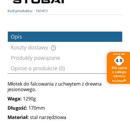
Kod produktu:
161411
Opis
Koszty dostawy
Produkty powiązane
4.9
Cena nie zawiera ewentualnych kosztów
Opinie o produkcie (0)
płatności
312
opinii
z całego
okresu
Młotek do falcowania z uchwytem z drewna
jesionowego.
Waga:
1290g
Długość:
170mm
Materiał:
stal narzędziowa