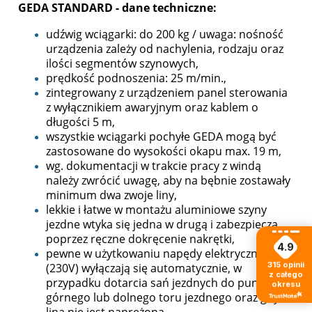
GEDA STANDARD
- dane techniczne:
udźwig wciągarki: do 200 kg / uwaga: nośność
urządzenia zależy od nachylenia, rodzaju oraz
ilości segmentów szynowych,
prędkość podnoszenia: 25 m/min.,
zintegrowany z urządzeniem panel sterowania
z wyłącznikiem awaryjnym oraz kablem o
długości 5 m,
wszystkie wciągarki pochyłe GEDA mogą być
zastosowane do wysokości okapu max. 19 m,
wg. dokumentacji w trakcie pracy z windą
należy zwrócić uwagę, aby na bębnie zostawały
minimum dwa zwoje liny,
lekkie i łatwe w montażu aluminiowe szyny
jezdne wtyka się jedna w drugą i zabezpiecza
poprzez ręczne dokręcenie nakrętki,
4.9
pewne w użytkowaniu napędy elektryczne
315
opinii
(230V) wyłączają się automatycznie, w
z całego
przypadku dotarcia sań jezdnych do punktów
okresu
górnego lub dolnego toru jezdnego oraz gdy