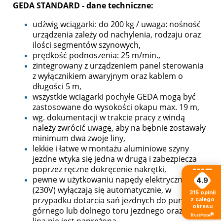
GEDA STANDARD
- dane techniczne:
udźwig wciągarki: do 200 kg / uwaga: nośność
urządzenia zależy od nachylenia, rodzaju oraz
ilości segmentów szynowych,
prędkość podnoszenia: 25 m/min.,
zintegrowany z urządzeniem panel sterowania
z wyłącznikiem awaryjnym oraz kablem o
długości 5 m,
wszystkie wciągarki pochyłe GEDA mogą być
zastosowane do wysokości okapu max. 19 m,
wg. dokumentacji w trakcie pracy z windą
należy zwrócić uwagę, aby na bębnie zostawały
minimum dwa zwoje liny,
lekkie i łatwe w montażu aluminiowe szyny
jezdne wtyka się jedna w drugą i zabezpiecza
poprzez ręczne dokręcenie nakrętki,
pewne w użytkowaniu napędy elektryczne
4.9
(230V) wyłączają się automatycznie, w
315
opinii
przypadku dotarcia sań jezdnych do punktów
z całego
okresu
górnego lub dolnego toru jezdnego oraz gdy