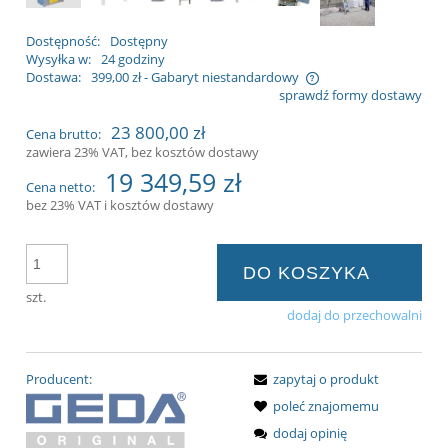
Dostępność:
Dostępny
Wysyłka w:
24 godziny
Dostawa:
399,00 zł
- Gabaryt niestandardowy
sprawdź formy dostawy
Cena nie zawiera ewentualnych kosztów
23 800,00 zł
Cena brutto:
płatności
zawiera 23% VAT, bez kosztów dostawy
19 349,59 zł
Cena netto:
bez 23% VAT i kosztów dostawy
DO KOSZYKA
szt.
dodaj do przechowalni
Producent:
zapytaj o produkt
poleć znajomemu
dodaj opinię