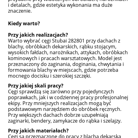
i detalach, gdzie estetyka wykonania ma duże
znaczenie.
Kiedy warto?
Przy jakich realizacjach?
Warto wybrać cęgi Stubai 282801 przy dachach z
blachy, obróbkach dekarskich, rąbku stojącym,
wysokich fałdach, narożnikach, attykach, obróbkach
kominowych i pracach warsztatowych. Model jest
przeznaczony do zaginania, doginania, chwytania i
formowania blachy w miejscach, gdzie potrzeba
mocnego docisku i szerokiej szczęki.
Przy jakiej skali pracy?
Cęgi sprawdzą się zarówno przy pojedynczych
poprawkach, jak i w codziennej pracy profesjonalnej
ekipy. Przy mniejszych realizacjach mogą być
podstawowym narzędziem do obróbek ręcznych.
Przy większych dachach dobrze uzupełniają
zaginarki, bendery, zamykacze do rąbka i szelajzy.
Przy jakich materiałach?
Cęgi są przeznaczone do pracy z blachą dekarską