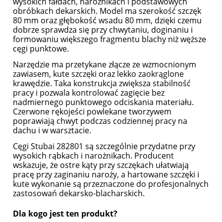
wysokich fałdach, narożnikach i podstawowych
obróbkach dekarskich. Model ma szerokość szczęk
80 mm oraz głębokość wsadu 80 mm, dzięki czemu
dobrze sprawdza się przy chwytaniu, doginaniu i
formowaniu większego fragmentu blachy niż węższe
cęgi punktowe.
Narzędzie ma przetykane złącze ze wzmocnionym
zawiasem, kute szczęki oraz lekko zaokrąglone
krawędzie. Taka konstrukcja zwiększa stabilność
pracy i pozwala kontrolować zagięcie bez
nadmiernego punktowego odciskania materiału.
Czerwone rękojeści powlekane tworzywem
poprawiają chwyt podczas codziennej pracy na
dachu i w warsztacie.
Cęgi Stubai 282801 są szczególnie przydatne przy
wysokich rąbkach i narożnikach. Producent
wskazuje, że ostre kąty przy szczękach ułatwiają
pracę przy zaginaniu naroży, a hartowane szczęki i
kute wykonanie są przeznaczone do profesjonalnych
zastosowań dekarsko-blacharskich.
Dla kogo jest ten produkt?