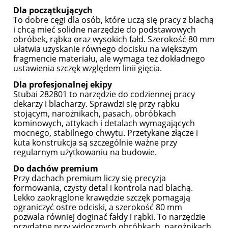
Dla początkujących
To dobre cęgi dla osób, które uczą się pracy z blachą
i chcą mieć solidne narzędzie do podstawowych
obróbek, rąbka oraz wysokich fałd. Szerokość 80 mm
ułatwia uzyskanie równego docisku na większym
fragmencie materiału, ale wymaga też dokładnego
ustawienia szczęk względem linii gięcia.
Dla profesjonalnej ekipy
Stubai 282801 to narzędzie do codziennej pracy
dekarzy i blacharzy. Sprawdzi się przy rąbku
stojącym, narożnikach, pasach, obróbkach
kominowych, attykach i detalach wymagających
mocnego, stabilnego chwytu. Przetykane złącze i
kuta konstrukcja są szczególnie ważne przy
regularnym użytkowaniu na budowie.
Do dachów premium
Przy dachach premium liczy się precyzja
formowania, czysty detal i kontrola nad blachą.
Lekko zaokrąglone krawędzie szczęk pomagają
ograniczyć ostre odciski, a szerokość 80 mm
pozwala równiej doginać fałdy i rąbki. To narzędzie
przydatne przy widocznych obróbkach, narożnikach