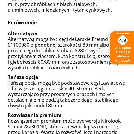
m.in. przy obróbkach z blach stalowych,
aluminiowych, miedzianych i tytan-cynkowych.
Porównanie
Alternatywy
Alternatywą mogą być cęgi dekarskie Freund
4.9
01100080 o podobnej szerokości 80 mm albo inne
314
opinii
proste cęgi do rąbka. Stubai 282801 wyróżnia się
z całego
przetykanym złączem, kutą konstrukcją, szerokością
okresu
i głębokością 80/80 mm oraz zastosowaniem przy
wysokich rąbkach i narożnikach.
Tańsze opcje
Tańszą opcją mogą być podstawowe cęgi zawiasowe
albo węższe cęgi dekarskie 40–60 mm. Będą
wystarczające przy prostszych pracach i małych
detalach, ale nie dadzą tak szerokiego, stabilnego
chwytu jak model 80 mm.
Rozwiązania premium
Rozwiązaniem premium może być wersja Nirolook
Stubai 282801NR, która zapewnia lepszą ochronę
przed korozją. Warto ją rozważyć, jeżeli narzędzie