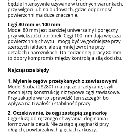
będzie intensywnie używane w trudnych warunkach,
przy wilgoci lub na budowach, gdzie odporność
powierzchni ma duże znaczenie.
Cęgi 80 mm vs 100 mm
Model 80 mm jest bardziej uniwersalny i poręczny
przy większości obróbek. Cęgi 100 mm dają większą
powierzchnię chwytu i mogą być wygodniejsze przy
szerszych fałdach, ale są mniej zwrotne przy
detalach i narożnikach. Do codziennej pracy 80 mm
to dobry kompromis między kontrolą a siłą docisku.
Najczęstsze błędy
1. Mylenie cęgów przetykanych z zawiasowymi
Model Stubai 282801 ma złącze przetykane, czyli
mocniejszą konstrukcję niż typowe cęgi zawiasowe.
Przy zakupie warto sprawdzić ten szczegół, bo
wpływa na trwałość i stabilność pracy.
2. Oczekiwanie, że cęgi zastąpią zaginarkę
Cęgi służą do ręcznego chwytania, doginania i
formowania detali. Nie zastąpią zaginarki przy
długich, powtarzalnych gięciach arkuszy.