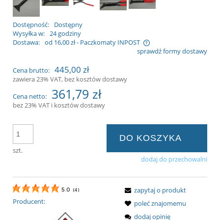
Dostępność:
Dostępny
Wysyłka w:
24 godziny
Dostawa:
od 16,00 zł
- Paczkomaty INPOST
sprawdź formy dostawy
Cena nie zawiera ewentualnych kosztów
445,00 zł
Cena brutto:
płatności
zawiera 23% VAT, bez kosztów dostawy
361,79 zł
Cena netto:
bez 23% VAT i kosztów dostawy
DO KOSZYKA
szt.
dodaj do przechowalni
zapytaj o produkt
5.0
(
4
)
Producent:
poleć znajomemu
dodaj opinię