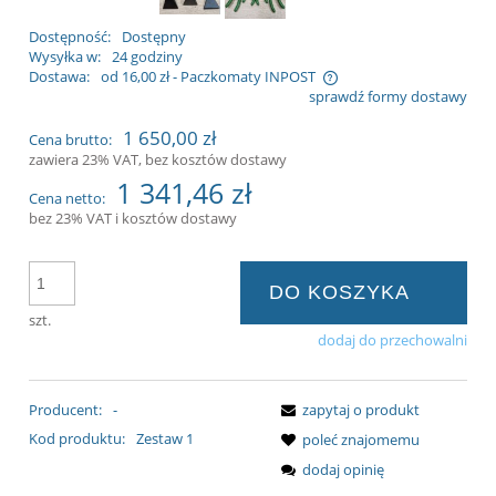
Dostępność:
Dostępny
Wysyłka w:
24 godziny
Dostawa:
od 16,00 zł
- Paczkomaty INPOST
sprawdź formy dostawy
Cena nie zawiera ewentualnych kosztów
1 650,00 zł
Cena brutto:
płatności
zawiera 23% VAT, bez kosztów dostawy
1 341,46 zł
Cena netto:
bez 23% VAT i kosztów dostawy
DO KOSZYKA
szt.
dodaj do przechowalni
Producent:
-
zapytaj o produkt
Kod produktu:
Zestaw 1
poleć znajomemu
dodaj opinię