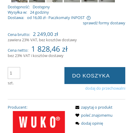
Dostępność:
Dostępny
Wysyłka w:
24 godziny
Dostawa:
od 16,00 zł
- Paczkomaty INPOST
sprawdź formy dostawy
Cena nie zawiera ewentualnych kosztów
2 249,00 zł
Cena brutto:
płatności
zawiera 23% VAT, bez kosztów dostawy
1 828,46 zł
Cena netto:
bez 23% VAT i kosztów dostawy
DO KOSZYKA
szt.
dodaj do przechowalni
Producent:
zapytaj o produkt
poleć znajomemu
dodaj opinię