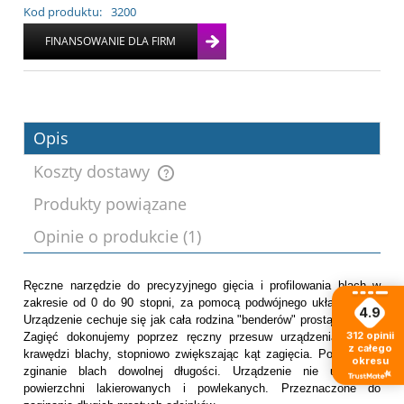
Kod produktu:
3200
Opis
Koszty dostawy
Produkty powiązane
Cena nie zawiera ewentualnych kosztów
Opinie o produkcie (1)
płatności
Ręczne narzędzie do precyzyjnego gięcia i profilowania blach w
zakresie od 0 do 90 stopni, za pomocą podwójnego układu rolek.
4.9
Urządzenie cechuje się jak cała rodzina "benderów" prostą obsługą.
312
opinii
Zagięć dokonujemy poprzez ręczny przesuw urządzenia wzdłuż
z całego
krawędzi blachy, stopniowo zwiększając kąt zagięcia. Pozwala na
okresu
zginanie blach dowolnej długości. Urządzenie nie uszkadza
powierzchni lakierowanych i powlekanych. Przeznaczone do