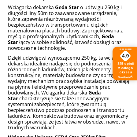
Wciągarka dekarska
Geda Star
o udźwigu 250 kg i
długości liny 50m to zaawansowane urządzenie,
które zapewnia niezrównaną wydajność i
bezpieczeństwo w transportowaniu ciężkich
materiałów na placach budowy. Zaprojektowana z
myślą o profesjonalnych użytkownikach,
Geda
Star
łączy w sobie solidność, łatwość obsługi oraz
nowoczesne technologie.
4.9
Dzięki udźwigowi wynoszącemu 250 kg, ta wciągarka
dekarska idealnie nadaje się do podnoszenia
315
opinii
z całego
różnorodnych ładunków, takich jak elementy
okresu
konstrukcyjne, materiały budowlane czy sprzęt. Jej
wydajny mechanizm oraz szybka instalacja pozwalają
na płynne i efektywne przeprowadzanie prac
budowlanych. Wciągarka dekarska
Geda
Star
charakteryzuje się także innowacyjnymi
systemami zabezpieczeń, które gwarantują
bezpieczeństwo podczas podnoszenia i transportu
ładunków. Kompaktowa budowa oraz ergonomiczny
design sprawiają, że jest łatwa w obsłudze, nawet w
trudnych warunkach.