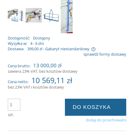
Dostępność:
Dostępny
Wysyłka w:
4 - 6 dni
Dostawa:
399,00 zł
- Gabaryt niestandardowy
sprawdź formy dostawy
Cena nie zawiera ewentualnych kosztów
13 000,00 zł
Cena brutto:
płatności
zawiera 23% VAT, bez kosztów dostawy
10 569,11 zł
Cena netto:
bez 23% VAT i kosztów dostawy
DO KOSZYKA
szt.
dodaj do przechowalni