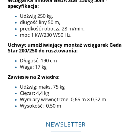
Wciągarka liniowa GEDA Star 250kg 50m -
specyfikacja:
Udźwig 250 kg,
długość liny 50 m,
prędkość robocza 28 m/min,
moc 1 kW/230 V/50 Hz.
Uchwyt umożliwiający montaż wciągarek Geda
Star 200/250 do rusztowania:
Długość: 190 cm
Waga: 17 kg
Zawiesie na 2 wiadra:
Udźwig: maks. 75 kg
Ciężar: 4,4 kg
Wymiary wewnętrzne: 0,66 m × 0,32 m
Wysokość: 0,50 m
NEWSLETTER