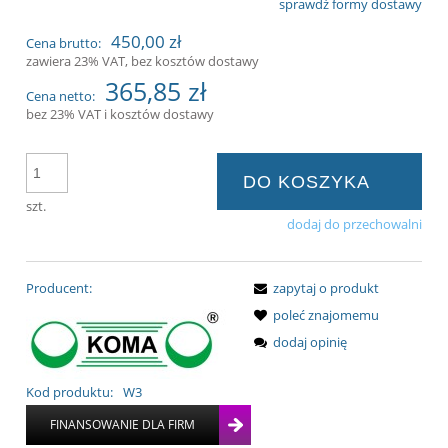
sprawdź formy dostawy
Cena nie zawiera ewentualnych kosztów
450,00 zł
Cena brutto:
płatności
zawiera 23% VAT, bez kosztów dostawy
365,85 zł
Cena netto:
bez 23% VAT i kosztów dostawy
DO KOSZYKA
szt.
dodaj do przechowalni
Producent:
zapytaj o produkt
poleć znajomemu
dodaj opinię
Kod produktu:
W3