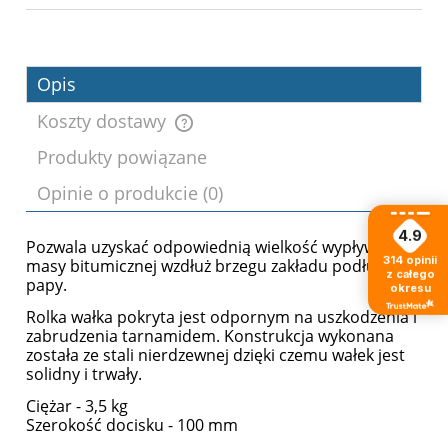
Opis
Koszty dostawy
Produkty powiązane
Cena nie zawiera ewentualnych kosztów
Opinie o produkcie (0)
płatności
4.9
Pozwala uzyskać odpowiednią wielkość wypływu
314
opinii
masy bitumicznej wzdłuż brzegu zakładu podłużnego
z całego
papy.
okresu
Rolka wałka pokryta jest odpornym na uszkodzenia i
zabrudzenia tarnamidem. Konstrukcja wykonana
została ze stali nierdzewnej dzięki czemu wałek jest
solidny i trwały.
Ciężar - 3,5 kg
Szerokość docisku - 100 mm