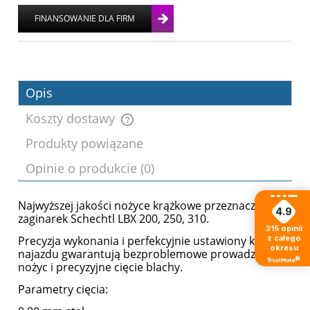
Opis
Koszty dostawy
Produkty powiązane
Cena nie zawiera ewentualnych kosztów
Opinie o produkcie (0)
płatności
Najwyższej jakości nożyce krążkowe przeznaczone do
4.9
zaginarek Schechtl LBX 200, 250, 310.
315
opinii
z całego
Precyzja wykonania i perfekcyjnie ustawiony kąt
okresu
najazdu gwarantują bezproblemowe prowadzenie
nożyc i precyzyjne cięcie blachy.
Parametry cięcia: