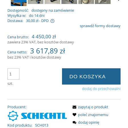
Dostępność:
dostępny na zamówienie
Wysyłka w:
do 14 dni
Dostawa:
30,00 zł
- DPD
sprawdź formy dostawy
iera ewentualnych kosztów
4 450,00 zł
Cena brutto:
zawiera 23% VAT, bez kosztów dostawy
3 617,89 zł
Cena netto:
bez 23% VAT i kosztów dostawy
DO KOSZYKA
szt.
dodaj do przechowalni
Producent:
zapytaj o produkt
poleć znajomemu
dodaj opinię
Kod produktu:
SCH013