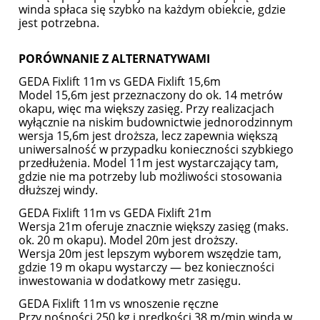
winda spłaca się szybko na każdym obiekcie, gdzie
jest potrzebna.
PORÓWNANIE Z ALTERNATYWAMI
GEDA Fixlift 11m vs GEDA Fixlift 15,6m
Model 15,6m jest przeznaczony do ok. 14 metrów
okapu, więc ma większy zasięg. Przy realizacjach
wyłącznie na niskim budownictwie jednorodzinnym
wersja 15,6m jest droższa, lecz zapewnia większą
uniwersalność w przypadku konieczności szybkiego
przedłużenia. Model 11m jest wystarczający tam,
gdzie nie ma potrzeby lub możliwości stosowania
dłuższej windy.
GEDA Fixlift 11m vs GEDA Fixlift 21m
Wersja 21m oferuje znacznie większy zasięg (maks.
ok. 20 m okapu). Model 20m jest droższy.
Wersja 20m jest lepszym wyborem wszędzie tam,
gdzie 19 m okapu wystarczy — bez konieczności
inwestowania w dodatkowy metr zasięgu.
GEDA Fixlift 11m vs wnoszenie ręczne
Przy nośności 250 kg i prędkości 38 m/min winda w