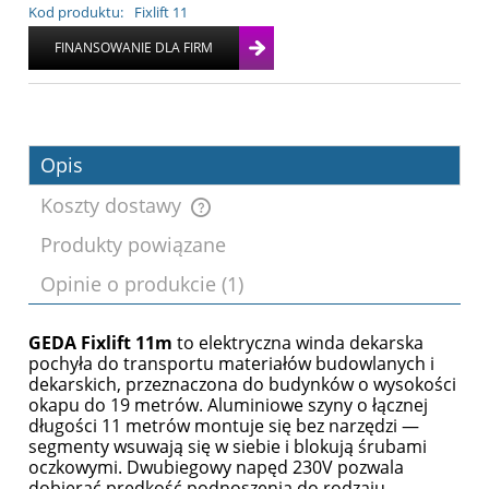
Kod produktu:
Fixlift 11
Opis
Koszty dostawy
Produkty powiązane
Cena nie zawiera ewentualnych kosztów
Opinie o produkcie (1)
płatności
GEDA Fixlift 11m
to elektryczna winda dekarska
pochyła do transportu materiałów budowlanych i
dekarskich, przeznaczona do budynków o wysokości
okapu do 19 metrów. Aluminiowe szyny o łącznej
długości 11 metrów montuje się bez narzędzi —
segmenty wsuwają się w siebie i blokują śrubami
oczkowymi. Dwubiegowy napęd 230V pozwala
dobierać prędkość podnoszenia do rodzaju