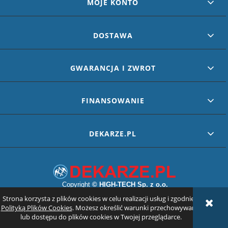
MOJE KONTO
DOSTAWA
GWARANCJA I ZWROT
FINANSOWANIE
DEKARZE.PL
Copyright
©
HIGH-TECH Sp. z o.o.
Strona korzysta z plików cookies w celu realizacji usług i zgodnie z
POKAŻ PEŁNĄ WERSJĘ STRONY
Polityką Plików Cookies
. Możesz określić warunki przechowywania
lub dostępu do plików cookies w Twojej przeglądarce.
Sklep internetowy Shoper.pl