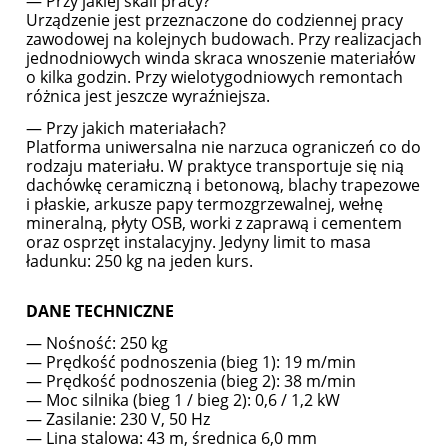
— Przy jakiej skali pracy?
Urządzenie jest przeznaczone do codziennej pracy
zawodowej na kolejnych budowach. Przy realizacjach
jednodniowych winda skraca wnoszenie materiałów
o kilka godzin. Przy wielotygodniowych remontach
różnica jest jeszcze wyraźniejsza.
— Przy jakich materiałach?
Platforma uniwersalna nie narzuca ograniczeń co do
rodzaju materiału. W praktyce transportuje się nią
dachówkę ceramiczną i betonową, blachy trapezowe
i płaskie, arkusze papy termozgrzewalnej, wełnę
mineralną, płyty OSB, worki z zaprawą i cementem
oraz osprzęt instalacyjny. Jedyny limit to masa
ładunku: 250 kg na jeden kurs.
DANE TECHNICZNE
— Nośność: 250 kg
— Prędkość podnoszenia (bieg 1): 19 m/min
— Prędkość podnoszenia (bieg 2): 38 m/min
— Moc silnika (bieg 1 / bieg 2): 0,6 / 1,2 kW
— Zasilanie: 230 V, 50 Hz
— Lina stalowa: 43 m, średnica 6,0 mm