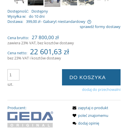
Dostępność:
Dostępny
Wysyłka w:
do 10 dni
Dostawa:
399,00 zł
- Gabaryt niestandardowy
sprawdź formy dostawy
Cena nie zawiera ewentualnych kosztów
27 800,00 zł
Cena brutto:
płatności
zawiera 23% VAT, bez kosztów dostawy
22 601,63 zł
Cena netto:
bez 23% VAT i kosztów dostawy
DO KOSZYKA
szt.
dodaj do przechowalni
Producent:
zapytaj o produkt
poleć znajomemu
dodaj opinię