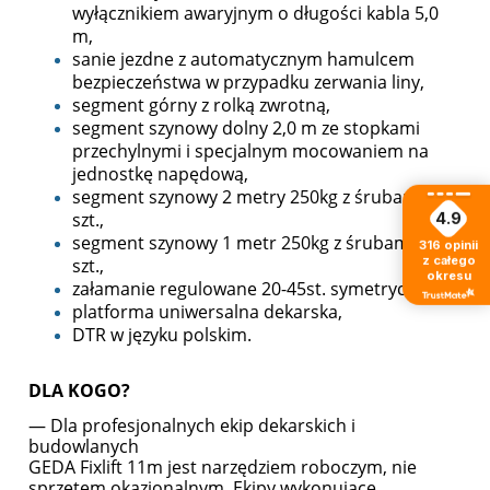
wyłącznikiem awaryjnym o długości kabla 5,0
m,
sanie jezdne z automatycznym hamulcem
bezpieczeństwa w przypadku zerwania liny,
segment górny z rolką zwrotną,
segment szynowy dolny 2,0 m ze stopkami
przechylnymi i specjalnym mocowaniem na
jednostkę napędową,
segment szynowy 2 metry 250kg z śrubami x 4
szt.,
4.9
segment szynowy 1 metr 250kg z śrubami x 1
316
opinii
z całego
szt.,
okresu
załamanie regulowane 20-45st. symetryczne,
platforma uniwersalna dekarska,
DTR w języku polskim.
DLA KOGO?
— Dla profesjonalnych ekip dekarskich i
budowlanych
GEDA Fixlift 11m jest narzędziem roboczym, nie
sprzętem okazjonalnym. Ekipy wykonujące