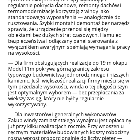
regularnie pokrycia dachowe, remonty dachów i
termomodernizacje korzystają z windy jako
standardowego wyposażenia — analogicznie do
rusztowania. Szybki montaż i demontaż bez narzędzi
sprawia, że urządzenie przenosi się między
obiektami bez dużych strat czasowych. Hamulec
bezpieczeństwa i odłączany panel sterowania
z
wyłącznikiem awaryjnym spełniają wymagania pracy
na wysokości.
— Dla firm obsługujących realizacje do 19 m okapu
Model 11m pokrywa górną granicę zakresu
typowego budownictwa jednorodzinnego i niższych
kamienic. Jeśli większość realizacji firmy mieści się w
tym przedziale wysokości, winda o tej długości szyn
jest optymalnym wyborem — bez przepłacania za
większy zasięg, który nie byłby regularnie
wykorzystywany.
— Dla inwestorów i generalnych wykonawców
Zakup windy zamiast stałego wynajmu jest opłacalny
już przy kilku realizacjach rocznie. Przy wnoszeniu
ręcznym materiałów budowlanych koszty robocizny
rosną wprost proporcjonalnie do liczby pięter —