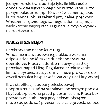
jednym kursie transportuje tyle, ile kilka osób
donosi w dziesiątkach wejść po rusztowaniu. Przy
pełnym załadunku (np. 10 worków cementu) czas
kursu wynosi ok. 30 sekund przy pełnej prędkości.
Wnoszenie ręczne tego samego ładunku zajmuje
wielokrotnie więcej czasu i generuje ryzyko wypadku
na rusztowaniu.
NAJCZĘSTSZE BŁĘDY
Przekroczenie nośności 250 kg
Winda nie ma wbudowanego układu ważenia —
odpowiedzialność za załadunek spoczywa na
operatorze. Praca z ładunkiem powyżej 250 kg
przeciąża napęd i linę. Regularne przekraczanie
limitu przyspiesza zużycie liny i może prowadzić do
awarii hamulca bezpieczeństwa w sytuacji krytycznej.
Brak stabilizacji podpory teleskopowej
Podpora musi stać na stabilnym, poziomym podłożu
i być zabezpieczona przed przesunięciem. Praca bez
prawidłowej stabilizacji przy pełnym obciążeniu
może spowodować przesunięcie całego zestawu pod