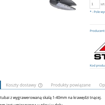
szt
*
- Pole w
Producent
Kod produ
Koszty dostawy
Produkty powiązane
Op
tubai z wygrawerowaną skalą 1-40mm na krawędzi tnącej.
Cena nie zawiera ewentualnych kosztów
płatności