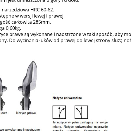
mm jest umieszczona u góry i u dołu.
l narzędziowa HRC 60-62.
tępne w wersji lewej i prawej.
gość całkowita 285mm.
a 0,60kg.
yce prawe są wykonane i naostrzone w taki sposób, aby moż
ony. Do wycinania łuków od prawej do lewej strony służą no