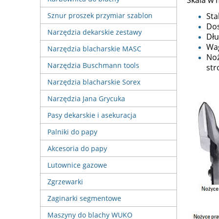
Skala w 
Sta
Sznur proszek przymiar szablon
Dos
Narzędzia dekarskie zestawy
Dłu
Wag
Narzędzia blacharskie MASC
Noż
Narzędzia Buschmann tools
str
Narzędzia blacharskie Sorex
Narzędzia Jana Grycuka
Pasy dekarskie i asekuracja
Palniki do papy
Akcesoria do papy
Lutownice gazowe
Zgrzewarki
Zaginarki segmentowe
Maszyny do blachy WUKO