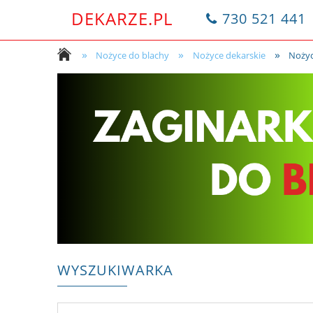
DEKARZE.PL
730 521 441
»
»
»
Nożyce do blachy
Nożyce dekarskie
Nożyc
WYSZUKIWARKA