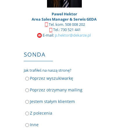
Paweł Hektor
Area Sales Manager & Serwis GEDA
Tel. kom. 508 008 202
Tel.: 730 521 441
E-mail:
p.hektor@dekarze.pl
SONDA
Jak trafiłeś na naszą stronę?
Poprzez wyszukiwarkę
Poprzez otrzymany mailing
Jestem stałym klientem
Z polecenia
Inne