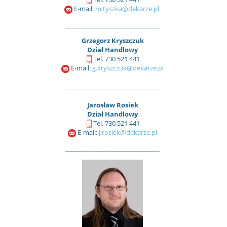
E-mail:
m.tyszka@dekarze.pl
_______________________________
Grzegorz Kryszczuk
Dział Handlowy
Tel. 730 521 441
E-mail:
g.kryszczuk@dekarze.pl
_______________________________
Jarosław Rosiek
Dział Handlowy
Tel. 730 521 441
E-mail:
j.rosiek@dekarze.pl
_______________________________