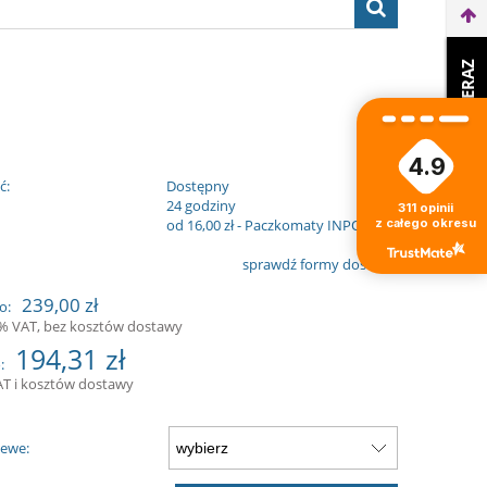
WEŹ LEASING TERAZ
4.9
ć:
Dostępny
:
24 godziny
311
opinii
z całego okresu
od 16,00 zł
- Paczkomaty INPOST
sprawdź formy dostawy
239,00 zł
o:
3% VAT, bez kosztów dostawy
194,31 zł
:
AT i kosztów dostawy
Lewe: