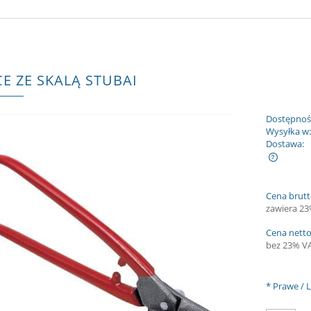
E ZE SKALĄ STUBAI
Dostępnoś
Wysyłka w
Dostawa:
Cena nie zawiera ewentualnych kosztów
Cena brutt
płatności
zawiera 2
Cena netto
bez 23% V
*
Prawe / 