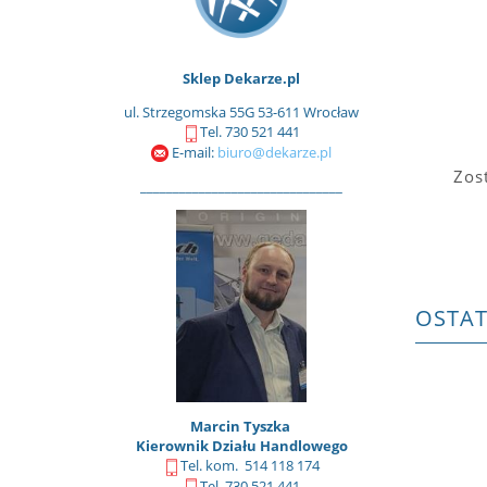
Sklep Dekarze.pl
ul. Strzegomska 55G 53-611 Wrocław
Tel. 730 521 441
E-mail:
biuro@dekarze.pl
Zos
_______________________________
OSTA
Marcin Tyszka
Kierownik Działu Handlowego
Tel. kom. 514 118 174
Tel. 730 521 441