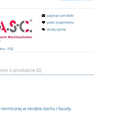
:
zapytaj o produkt
poleć znajomemu
dodaj opinię
ktu:
FGZ
inie o produkcie (0)
termicznej w obrębie dachu i fasady.