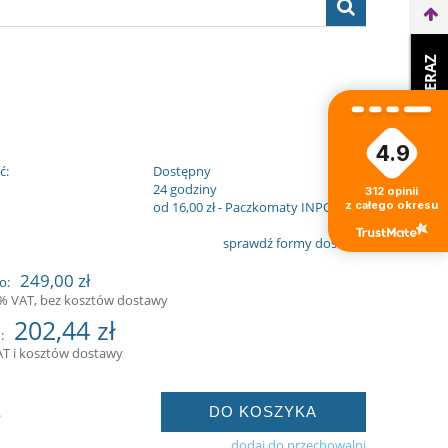
WEŹ LEASING TERAZ
4.9
ć:
Dostępny
:
24 godziny
312
opinii
z całego okresu
od 16,00 zł
- Paczkomaty INPOST
sprawdź formy dostawy
249,00 zł
o:
3% VAT, bez kosztów dostawy
202,44 zł
:
AT i kosztów dostawy
DO KOSZYKA
.
dodaj do przechowalni