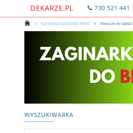
DEKARZE.PL
730 521 441
»
»
Narzędzia blacharskie MASC
Kleszcze do rąbk
WYSZUKIWARKA