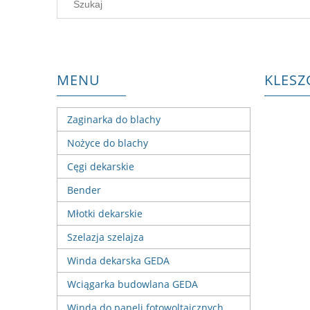
MENU
KLESZ
Zaginarka do blachy
Nożyce do blachy
Cęgi dekarskie
Bender
Młotki dekarskie
Szelazja szelajza
Winda dekarska GEDA
Wciągarka budowlana GEDA
Winda do paneli fotowoltaicznych