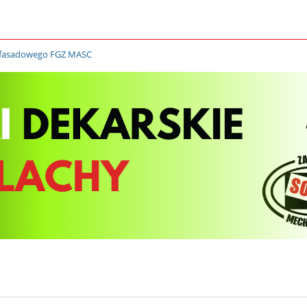
a fasadowego FGZ MASC