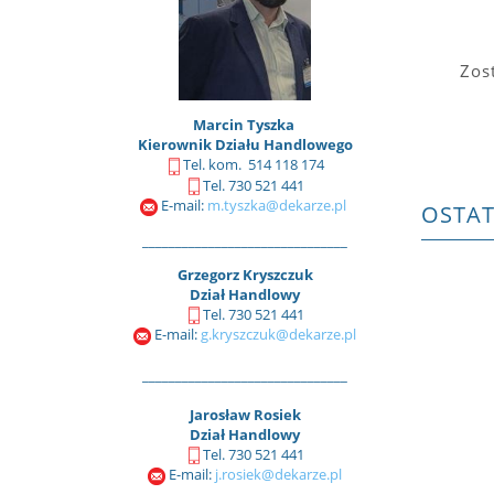
Zos
Marcin Tyszka
Kierownik Działu Handlowego
Tel. kom. 514 118 174
Tel. 730 521 441
E-mail:
m.tyszka@dekarze.pl
OSTA
_______________________________
Grzegorz Kryszczuk
Dział Handlowy
Tel. 730 521 441
E-mail:
g.kryszczuk@dekarze.pl
_______________________________
Jarosław Rosiek
Dział Handlowy
Tel. 730 521 441
E-mail:
j.rosiek@dekarze.pl