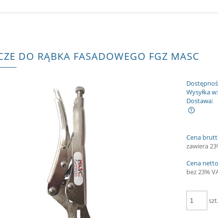
CZE DO RĄBKA FASADOWEGO FGZ MASC
Dostępnoś
Wysyłka w
Dostawa:
Cena nie zawiera ewentualnych kosztów
Cena brutt
płatności
zawiera 2
Cena netto
bez 23% V
szt