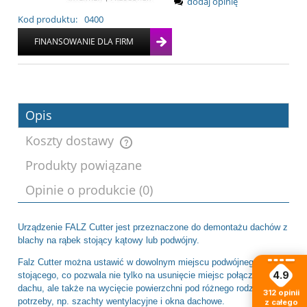
dodaj opinię
Kod produktu:
0400
Opis
Koszty dostawy
Produkty powiązane
Cena nie zawiera ewentualnych kosztów
Opinie o produkcie (0)
płatności
Urządzenie FALZ Cutter jest przeznaczone do demontażu dachów z
blachy na rąbek stojący kątowy lub podwójny.
Falz Cutter można ustawić w dowolnym miejscu podwójnego rąbka
4.9
stojącego, co pozwala nie tylko na usunięcie miejsc połączeń
dachu, ale także na wycięcie powierzchni pod różnego rodzaju
312
opinii
potrzeby, np. szachty wentylacyjne i okna dachowe.
z całego