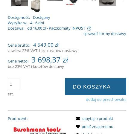
Dostępność:
Dostępny
Wysyłka w:
4 - 6 dni
Dostawa:
od 16,00 zł
- Paczkomaty INPOST
sprawdź formy dostawy
Cena nie zawiera ewentualnych kosztów
4 549,00 zł
Cena brutto:
płatności
zawiera 23% VAT, bez kosztów dostawy
3 698,37 zł
Cena netto:
bez 23% VAT i kosztów dostawy
DO KOSZYKA
szt.
dodaj do przechowalni
Producent:
zapytaj o produkt
poleć znajomemu