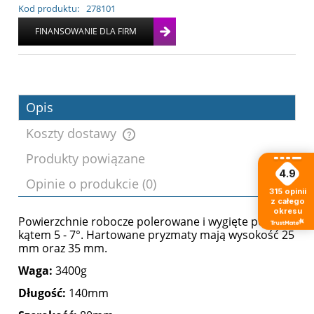
Kod produktu:
278101
Opis
Koszty dostawy
Produkty powiązane
Cena nie zawiera ewentualnych kosztów
4.9
Opinie o produkcie (0)
płatności
315
opinii
z całego
okresu
Powierzchnie robocze polerowane i wygięte pod
kątem 5 - 7°. Hartowane pryzmaty mają wysokość 25
mm oraz 35 mm.
Waga:
3400g
Długość:
140mm