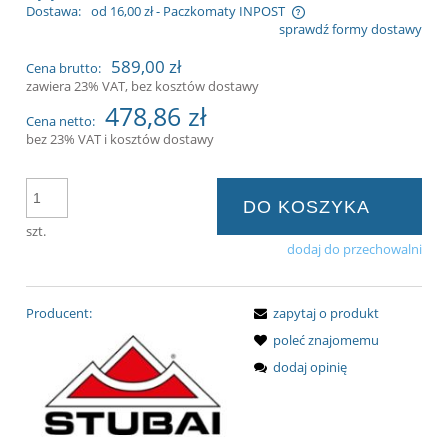
Dostawa:
od 16,00 zł
- Paczkomaty INPOST
sprawdź formy dostawy
Cena nie zawiera ewentualnych kosztów
589,00 zł
Cena brutto:
płatności
zawiera 23% VAT, bez kosztów dostawy
478,86 zł
Cena netto:
bez 23% VAT i kosztów dostawy
DO KOSZYKA
szt.
dodaj do przechowalni
Producent:
zapytaj o produkt
poleć znajomemu
dodaj opinię