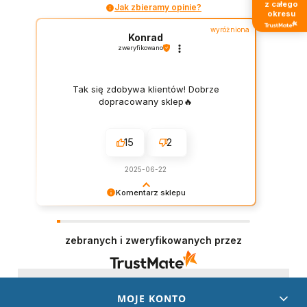
z całego
Jak zbieramy opinie?
okresu
wyróżniona
Konrad
zweryfikowano
Tak się zdobywa klientów! Dobrze
dopracowany sklep🔥
15
2
2025-06-22
Komentarz sklepu
Dziękujemy za wystawienie opinii – to dla nas
naprawdę ważne. Doceniamy każde dobre
słowo od naszych klientów. Staramy się
zebranych i zweryfikowanych przez
codziennie spełniać oczekiwania kupujących.
Będzie nam miło gościć Cię ponownie!
MOJE KONTO