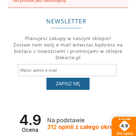
Ten produkt jest niedostępny.
NEWSLETTER
Planujesz zakupy w naszym sklepie?
Zostaw nam swój e-mail wówczas będziesz na
bieżąco z nowościami i promocjami w sklepie
Dekarze.pl
ZAPISZ SIĘ
4.9
Na podstawie
4.9
312
opinii
z całego okresu
Ocena
312
opinii