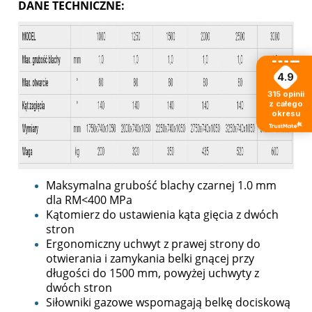
DANE TECHNICZNE:
4.9
315
opinii
z całego
okresu
Maksymalna grubość blachy czarnej 1.0 mm
dla RM<400 MPa
Kątomierz do ustawienia kąta gięcia z dwóch
stron
Ergonomiczny uchwyt z prawej strony do
otwierania i zamykania belki gnącej przy
długości do 1500 mm, powyżej uchwyty z
dwóch stron
Siłowniki gazowe wspomagają belkę dociskową