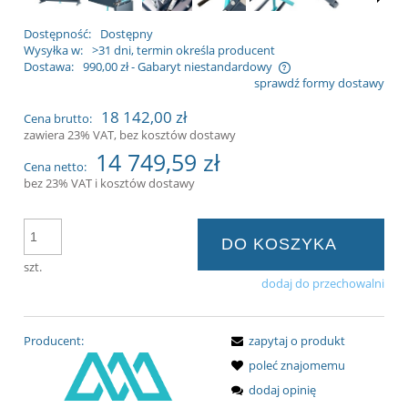
Dostępność:
Dostępny
Wysyłka w:
>31 dni, termin określa producent
Dostawa:
990,00 zł
- Gabaryt niestandardowy
sprawdź formy dostawy
Cena nie zawiera ewentualnych kosztów
18 142,00 zł
Cena brutto:
płatności
zawiera 23% VAT, bez kosztów dostawy
14 749,59 zł
Cena netto:
bez 23% VAT i kosztów dostawy
DO KOSZYKA
szt.
dodaj do przechowalni
Producent:
zapytaj o produkt
poleć znajomemu
dodaj opinię