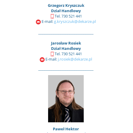
Grzegorz Kryszczuk
Dział Handlowy
Tel. 730 521 441
E-mail:
g.kryszczuk@dekarze.pl
_______________________________
Jarosław Rosiek
Dział Handlowy
Tel. 730 521 441
E-mail:
j.rosiek@dekarze.pl
_______________________________
Paweł Hektor