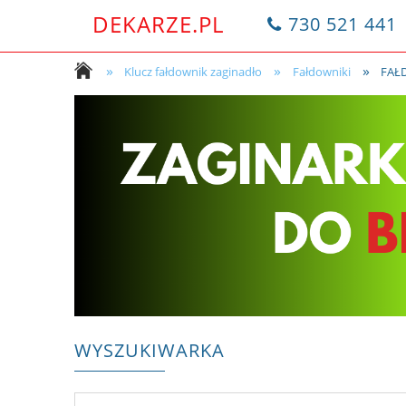
DEKARZE.PL
730 521 441
»
»
»
Klucz fałdownik zaginadło
Fałdowniki
FAŁ
WYSZUKIWARKA