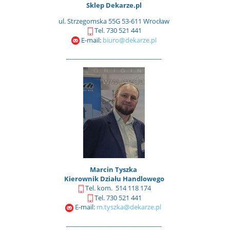
Sklep Dekarze.pl
ul. Strzegomska 55G 53-611 Wrocław
Tel. 730 521 441
E-mail:
biuro@dekarze.pl
_______________________________
Marcin Tyszka
Kierownik Działu Handlowego
Tel. kom. 514 118 174
Tel. 730 521 441
E-mail:
m.tyszka@dekarze.pl
_______________________________