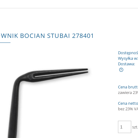
WNIK BOCIAN STUBAI 278401
Dostępnoś
Wysyłka w
Dostawa:
Cena nie zawiera ewentualnych kosztów
Cena brutt
płatności
zawiera 2
Cena netto
bez 23% V
szt