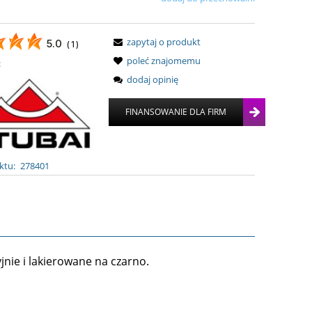
zapytaj o produkt
5.0
(
1
)
poleć znajomemu
:
dodaj opinię
ktu:
278401
jnie i lakierowane na czarno.