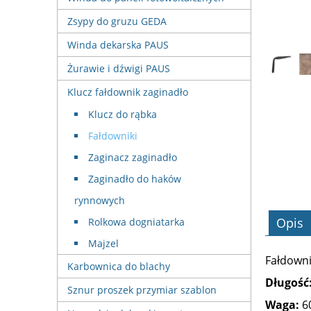
Zsypy do gruzu GEDA
Winda dekarska PAUS
Żurawie i dźwigi PAUS
Klucz fałdownik zaginadło
Klucz do rąbka
Fałdowniki
Zaginacz zaginadło
Zaginadło do haków
rynnowych
Opis
Rolkowa dogniatarka
Majzel
Fałdowni
Karbownica do blachy
Długość
Sznur proszek przymiar szablon
Waga:
6