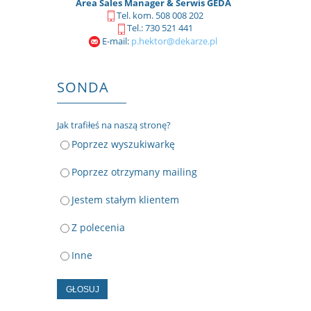
Area Sales Manager & Serwis GEDA
Tel. kom. 508 008 202
Tel.: 730 521 441
E-mail:
p.hektor@dekarze.pl
SONDA
Jak trafiłeś na naszą stronę?
Poprzez wyszukiwarkę
Poprzez otrzymany mailing
Jestem stałym klientem
Z polecenia
Inne
GŁOSUJ