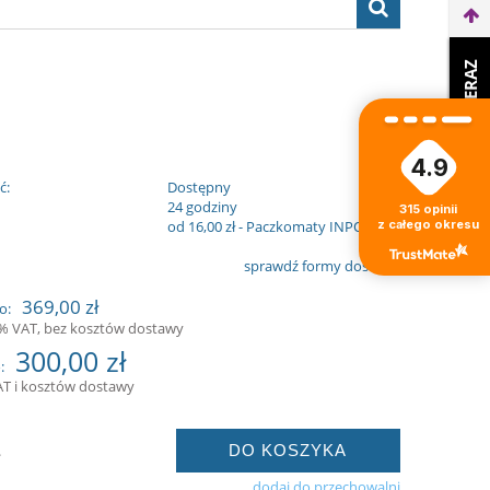
WEŹ LEASING TERAZ
4.9
ć:
Dostępny
:
24 godziny
315
opinii
z całego okresu
od 16,00 zł
- Paczkomaty INPOST
sprawdź formy dostawy
369,00 zł
o:
3% VAT, bez kosztów dostawy
300,00 zł
:
AT i kosztów dostawy
DO KOSZYKA
.
dodaj do przechowalni