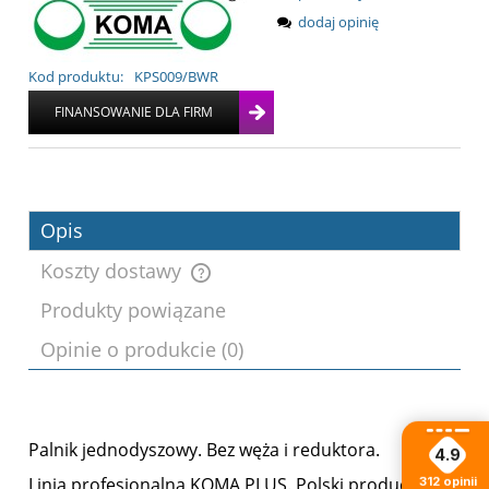
dodaj opinię
Kod produktu:
KPS009/BWR
Opis
Koszty dostawy
Produkty powiązane
Cena nie zawiera ewentualnych kosztów
Opinie o produkcie (0)
płatności
Palnik jednodyszowy. Bez węża i reduktora.
4.9
Linia profesjonalna KOMA PLUS. Polski producent.
312
opinii