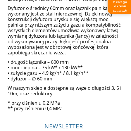
z całego
okresu
Dyfuzor o średnicy 60mm oraz łącznik palnika
wykonany jest ze stali nierdzewnej. Dzięki nowej
konstrukcji dyfuzora uzyskuje się większą moc
palnika przy niższym zużyciu gazu a kompatybilność
wszystkich elementów umożliwia wykonawcy łatwą
wymianę dyfuzora lub łącznika (lancy) w zależności
od wykonywanej pracy. Rękojeść profesjonalna
wyposażona jest w obrotową końcówkę, która
zapobiega skręcaniu węża.
• długość łącznika – 600 mm
• moc cieplna – 75 kW* / 130 kW**
• zużycie gazu – 4,9 kg/h* / 8,1 kg/h**
• dyfuzor – ∅ 60 mm
W naszym sklepie dostępne są węże o długości 3, 5 i
10m, oraz reduktory
* przy ciśnieniu 0,2 MPa
** przy ciśnieniu 0,4 MPa
NEWSLETTER