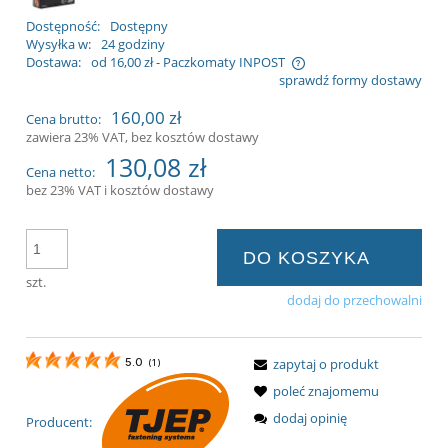
Dostępność:
Dostępny
Wysyłka w:
24 godziny
Dostawa:
od 16,00 zł
- Paczkomaty INPOST
sprawdź formy dostawy
Cena nie zawiera ewentualnych kosztów
160,00 zł
Cena brutto:
płatności
zawiera 23% VAT, bez kosztów dostawy
130,08 zł
Cena netto:
bez 23% VAT i kosztów dostawy
DO KOSZYKA
szt.
dodaj do przechowalni
zapytaj o produkt
5.0
(
1
)
poleć znajomemu
dodaj opinię
Producent: