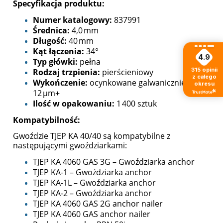
Specyfikacja produktu:
Numer katalogowy:
837991
Średnica:
4,0 mm
Długość:
40 mm
Kąt łączenia:
34°
4.9
Typ główki:
pełna
315
opinii
Rodzaj trzpienia:
pierścieniowy
z całego
Wykończenie:
ocynkowane galwanicznie
okresu
12 µm+
Ilość w opakowaniu:
1 400 sztuk
Kompatybilność:
Gwoździe TJEP KA 40/40 są kompatybilne z
następującymi gwoździarkami:
TJEP KA 4060 GAS 3G – Gwoździarka anchor
TJEP KA-1 – Gwoździarka anchor
TJEP KA-1L – Gwoździarka anchor
TJEP KA-2 – Gwoździarka anchor
TJEP KA 4060 GAS 2G anchor nailer
TJEP KA 4060 GAS anchor nailer