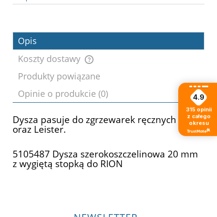
Opis
Koszty dostawy
Produkty powiązane
Cena nie zawiera ewentualnych kosztów
Opinie o produkcie (0)
płatności
4.9
315
opinii
z całego
Dysza pasuje do zgrzewarek ręcznych Herz
okresu
oraz Leister.
5105487 Dysza szerokoszczelinowa 20 mm
z wygiętą stopką do RION