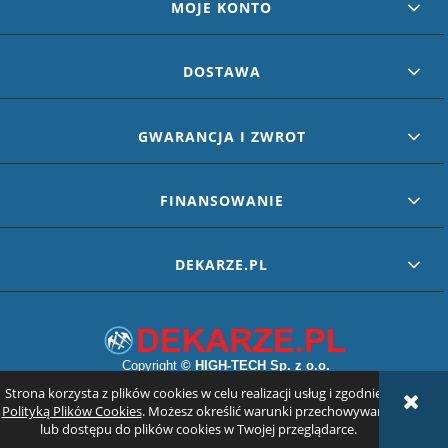
MOJE KONTO
DOSTAWA
GWARANCJA I ZWROT
FINANSOWANIE
DEKARZE.PL
Copyright
©
HIGH-TECH Sp. z o.o.
Strona korzysta z plików cookies w celu realizacji usług i zgodnie z
POKAŻ PEŁNĄ WERSJĘ STRONY
Polityką Plików Cookies
. Możesz określić warunki przechowywania
lub dostępu do plików cookies w Twojej przeglądarce.
Sklep internetowy Shoper.pl