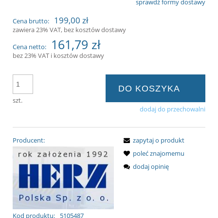
sprawdź formy dostawy
Cena nie zawiera ewentualnych kosztów
199,00 zł
Cena brutto:
płatności
zawiera 23% VAT, bez kosztów dostawy
161,79 zł
Cena netto:
bez 23% VAT i kosztów dostawy
DO KOSZYKA
szt.
dodaj do przechowalni
Producent:
zapytaj o produkt
poleć znajomemu
dodaj opinię
Kod produktu:
5105487