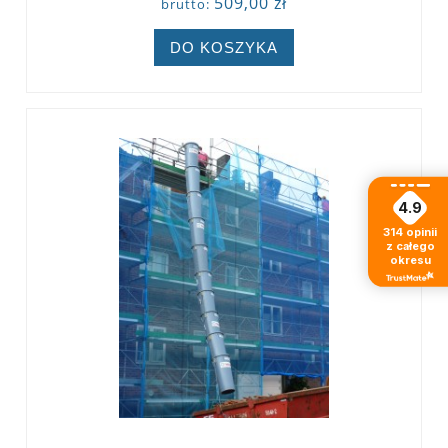
509,00 zł
brutto:
DO KOSZYKA
4.9
314
opinii
z całego
okresu