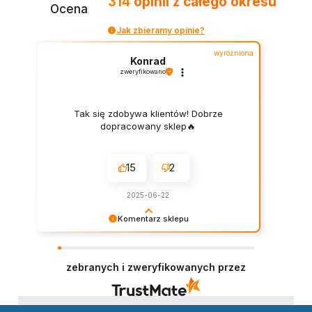
314
opinii
z całego okresu
Ocena
Jak zbieramy opinie?
wyróżniona
Konrad
zweryfikowano
Tak się zdobywa klientów! Dobrze
dopracowany sklep🔥
15
2
2025-06-22
Komentarz sklepu
Dziękujemy za wystawienie opinii – to dla nas
naprawdę ważne. Doceniamy każde dobre
słowo od naszych klientów. Staramy się
zebranych i zweryfikowanych przez
codziennie spełniać oczekiwania kupujących.
Będzie nam miło gościć Cię ponownie!