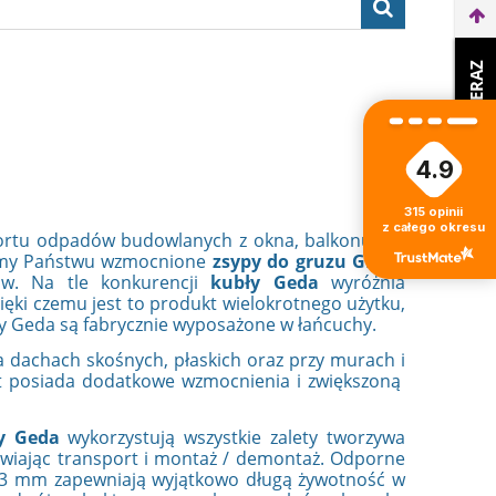
WEŹ LEASING TERAZ
4.9
315
opinii
z całego okresu
ortu odpadów budowlanych z okna, balkonu lub
jemy Państwu wzmocnione
zsypy do gruzu GEDA
,
ów. Na tle konkurencji
kubły Geda
wyróżnia
ęki czemu jest to produkt wielokrotnego użytku,
y Geda są fabrycznie wyposażone w łańcuchy.
 dachach skośnych, płaskich oraz przy murach i
 posiada dodatkowe wzmocnienia i zwiększoną
y Geda
wykorzystują wszystkie zalety tworzywa
atwiając transport i montaż / demontaż. Odporne
 3 mm zapewniają wyjątkowo długą żywotność w