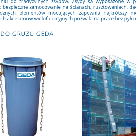
niu do tradycyjnych zsypów. Zsypy
są wyposażone w po
 bezpieczne zamocowanie na ścianach, rusztowaniach, dac
óżnych elementów mocujących zapewnia najkrótszy m
h akcesoriów wielofunkcyjnych pozwala na pracę bez pyłu o
 DO GRUZU GEDA