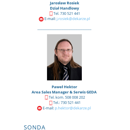
Jarosław Rosiek
Dział Handlowy
Tel. 730 521 441
E-mail:
j.rosiek@dekarze.pl
_______________________________
Paweł Hektor
Area Sales Manager & Serwis GEDA
Tel. kom. 508 008 202
Tel.: 730 521 441
E-mail:
p.hektor@dekarze.pl
SONDA