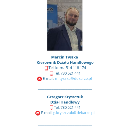
Marcin Tyszka
Kierownik Działu Handlowego
Tel. kom. 514 118 174
Tel. 730 521 441
E-mail:
m.tyszka@dekarze.pl
_______________________________
Grzegorz Kryszczuk
Dział Handlowy
Tel. 730 521 441
E-mail:
g.kryszczuk@dekarze.pl
_______________________________