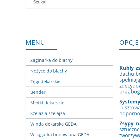
MENU
OPCJE
Zaginarka do blachy
Kubły z
Nożyce do blachy
dachu b
spełnia
Cęgi dekarskie
zdecydow
oraz bog
Bender
Systemy
Młotki dekarskie
rusztow
odporno
Szelazja szelajza
Zsypy n
Winda dekarska GEDA
sztuczne
Wciągarka budowlana GEDA
tworzyw