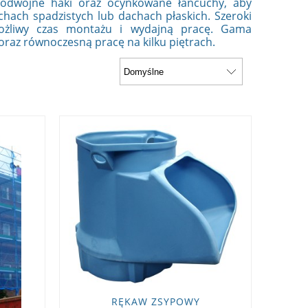
dwójne haki oraz ocynkowane łańcuchy, aby
hach spadzistych lub dachach płaskich. Szeroki
ożliwy czas montażu i wydajną pracę. Gama
raz równoczesną pracę na kilku piętrach.
RĘKAW ZSYPOWY