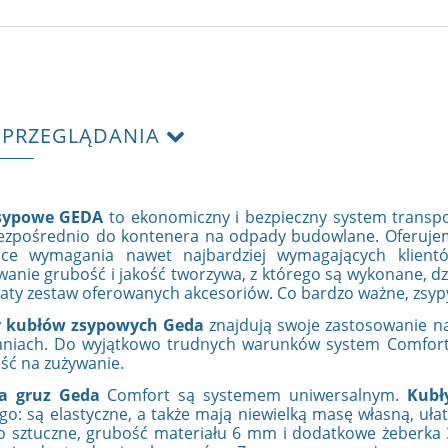
 PRZEGLĄDANIA
sypowe GEDA
to ekonomiczny i bezpieczny system transp
ezpośrednio do kontenera na odpady budowlane. Oferu
jące wymagania nawet najbardziej wymagających klient
anie grubość i jakość tworzywa, z którego są wykonane, dzi
aty zestaw oferowanych akcesoriów. Co bardzo ważne, zsyp
 kubłów zsypowych Geda
znajdują swoje zastosowanie na
aniach. Do wyjątkowo trudnych warunków system Comfort
ść na zużywanie.
a gruz Geda
Comfort są systemem uniwersalnym.
Kubł
go: są elastyczne, a także mają niewielką masę własną, uł
o sztuczne, grubość materiału 6 mm i dodatkowe żeberka