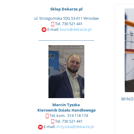
Sklep Dekarze.pl
ul. Strzegomska 55G 53-611 Wrocław
Tel. 730 521 441
E-mail:
biuro@dekarze.pl
_______________________________
WIND
Marcin Tyszka
Kierownik Działu Handlowego
Tel. kom. 514 118 174
Tel. 730 521 441
E-mail:
m.tyszka@dekarze.pl