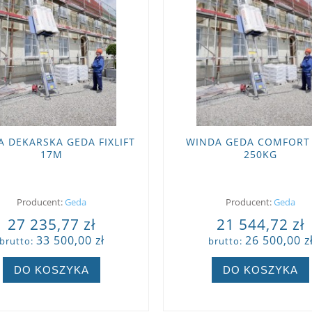
 DEKARSKA GEDA FIXLIFT
WINDA GEDA COMFORT 
17M
250KG
Producent:
Geda
Producent:
Geda
27 235,77 zł
21 544,72 zł
33 500,00 zł
26 500,00 z
brutto:
brutto:
DO KOSZYKA
DO KOSZYKA
ZOBACZ WIĘCEJ
ZOBACZ WIĘCEJ