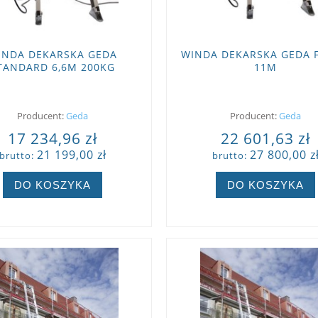
INDA DEKARSKA GEDA
WINDA DEKARSKA GEDA F
TANDARD 6,6M 200KG
11M
Producent:
Geda
Producent:
Geda
17 234,96 zł
22 601,63 zł
21 199,00 zł
27 800,00 z
brutto:
brutto:
DO KOSZYKA
DO KOSZYKA
ZOBACZ WIĘCEJ
ZOBACZ WIĘCEJ