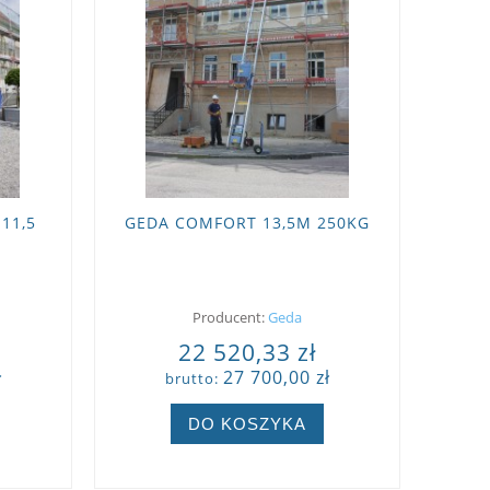
11,5
GEDA COMFORT 13,5M 250KG
Producent:
Geda
22 520,33 zł
ł
27 700,00 zł
brutto:
DO KOSZYKA
ZOBACZ WIĘCEJ