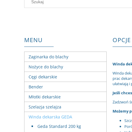
MENU
OPCJE
Zaginarka do blachy
Winda dek
Nożyce do blachy
Winda deka
Cęgi dekarskie
prac dekar
ułatwiają 
Bender
Jeśli chc
Młotki dekarskie
Zadzwoń śm
Szelazja szelajza
Możemy pr
Winda dekarska GEDA
Szcz
Geda Standard 200 kg
Por