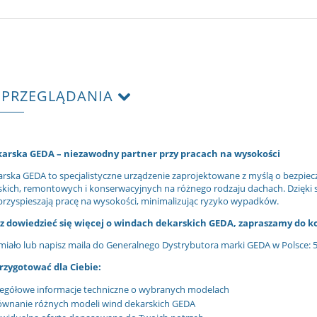
 PRZEGLĄDANIA
arska GEDA – niezawodny partner przy pracach na wysokości
rska GEDA to specjalistyczne urządzenie zaprojektowane z myślą o bezpiec
skich, remontowych i konserwacyjnych na różnego rodzaju dachach. Dzięki sw
i przyspieszają pracę na wysokości, minimalizując ryzyko wypadków.
esz dowiedzieć się więcej o windach dekarskich GEDA, zapraszamy do k
iało lub napisz maila do Generalnego Dystrybutora marki GEDA w Polsce: 
zygotować dla Ciebie:
egółowe informacje techniczne o wybranych modelach
ównanie różnych modeli wind dekarskich GEDA