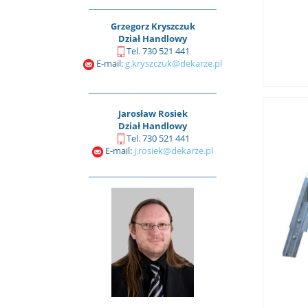
_______________________________
Grzegorz Kryszczuk
Dział Handlowy
Tel. 730 521 441
E-mail:
g.kryszczuk@dekarze.pl
_______________________________
Jarosław Rosiek
Dział Handlowy
Tel. 730 521 441
E-mail:
j.rosiek@dekarze.pl
_______________________________