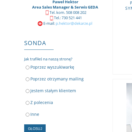
Paweł Hektor
Area Sales Manager & Serwis GEDA
SY
Tel. kom. 508 008 202
KON
Tel.: 730 521 441
E-mail:
p.hektor@dekarze.pl
SONDA
Jak trafiłeś na naszą stronę?
Poprzez wyszukiwarkę
Poprzez otrzymany mailing
Jestem stałym klientem
Z polecenia
Inne
GŁOSUJ