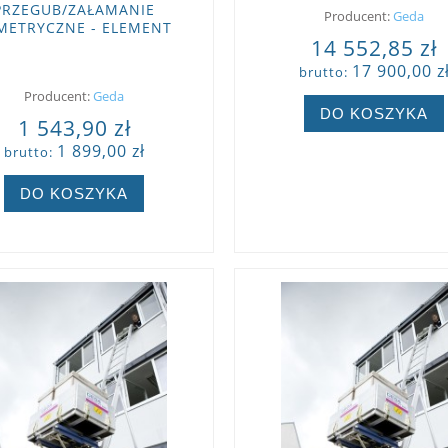
PRZEGUB/ZAŁAMANIE
Producent:
Geda
METRYCZNE - ELEMENT
14 552,85 zł
FIGURACYJNY DO WIND
GEDA.
17 900,00 z
brutto:
Producent:
Geda
DO KOSZYKA
1 543,90 zł
1 899,00 zł
brutto:
ZOBACZ WIĘCEJ
DO KOSZYKA
ZOBACZ WIĘCEJ