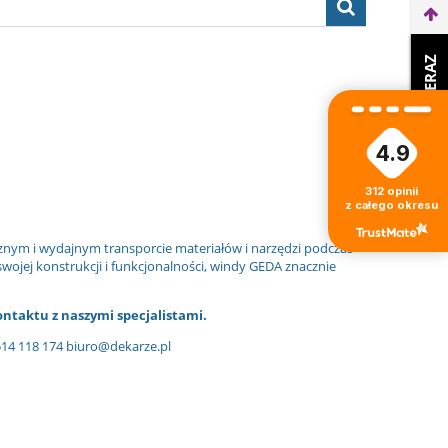
WEŹ LEASING TERAZ
4.9
312
opinii
z całego okresu
znym i wydajnym transporcie materiałów i narzędzi podczas
ojej konstrukcji i funkcjonalności, windy GEDA znacznie
ontaktu z naszymi specjalistami.
514 118 174 biuro@dekarze.pl