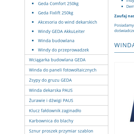
Ind
Geda Comfort 250kg
Demo
Geda Fixlift 250kg
Zaufaj na
Akcesoria do wind dekarskich
Posiadamy 
doświadcze
Windy GEDA AkkuLeiter
Winda budowlana
WINDA
Windy do przeprowadzek
Wciągarka budowlana GEDA
Winda do paneli fotowoltaicznych
Zsypy do gruzu GEDA
Winda dekarska PAUS
Żurawie i dźwigi PAUS
Klucz fałdownik zaginadło
Karbownica do blachy
Sznur proszek przymiar szablon