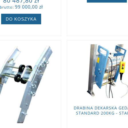
80 487,80 zł
99 000,00 zł
brutto:
ZOBACZ WIĘCEJ
DO KOSZYKA
ZOBACZ WIĘCEJ
DRABINA DEKARSKA GEDA
STANDARD 200KG - STA