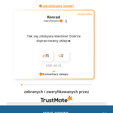
Jak zbieramy opinie?
wyróżniona
Konrad
zweryfikowano
Tak się zdobywa klientów! Dobrze
dopracowany sklep🔥
15
2
2025-06-22
Komentarz sklepu
Dziękujemy za wystawienie opinii – to dla nas
naprawdę ważne. Doceniamy każde dobre
słowo od naszych klientów. Staramy się
zebranych i zweryfikowanych przez
codziennie spełniać oczekiwania kupujących.
Będzie nam miło gościć Cię ponownie!