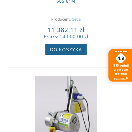
60S 81M
Producent:
Geda
11 382,11 zł
14 000,00 zł
brutto:
DO KOSZYKA
4.9
315
opinii
z całego
okresu